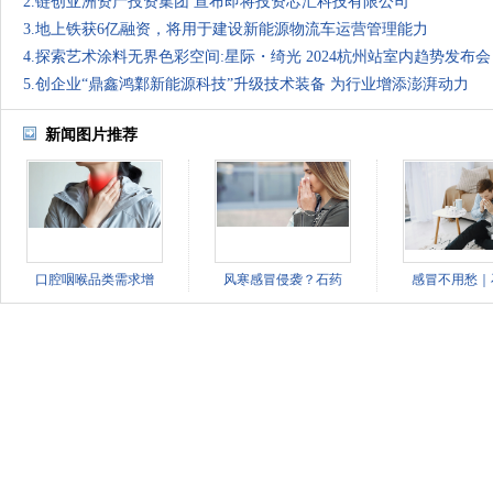
2.链创亚洲资产投资集团 宣布即将投资芯汇科技有限公司
3.地上铁获6亿融资，将用于建设新能源物流车运营管理能力
4.探索艺术涂料无界色彩空间:星际・绮光 2024杭州站室内趋势发布会
5.创企业“鼎鑫鸿鄴新能源科技”升级技术装备 为行业增添澎湃动力
新闻图片推荐
口腔咽喉品类需求增
风寒感冒侵袭？石药
感冒不用愁｜