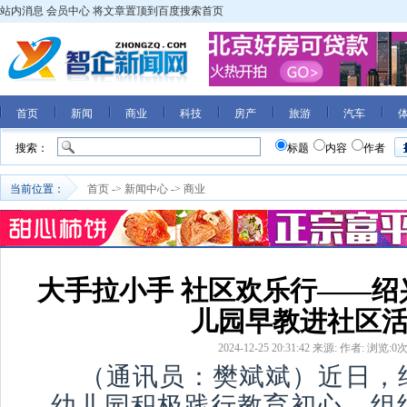
站内消息
会员中心
将文章置顶到百度搜索首页
首页
新闻
商业
科技
房产
旅游
汽车
搜索：
标题
内容
作者
当前位置：
首页
->
新闻中心
->
商业
大手拉小手 社区欢乐行——绍
儿园早教进社区
2024-12-25 20:31:42
来源:
作者:
浏览:
0
（通讯员：樊斌斌）近日，
幼儿园积极践行教育初心，组