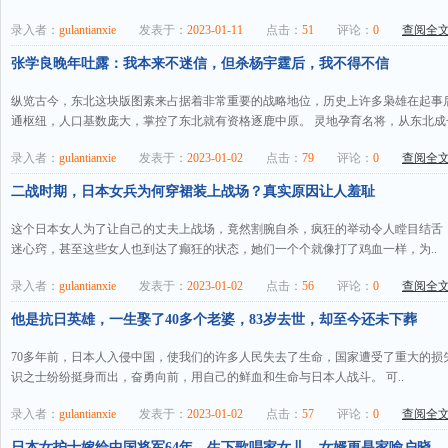
录入者：
gulantianxie
发表于：
2023-01-11
点击：
51
评论：
0
查阅全文.
张学良晚年吐露：我本来不迷信，但杀杨宇霆后，我不得不信
纵览古今，东北这块版图素来占据着非常重要的战略地位，历史上许多枭雄在起事
通枢纽，人口基数庞大，掌控了东北就有资格逐鹿中原。 灵地孕育名将，从东北成长
录入者：
gulantianxie
发表于：
2023-01-02
点击：
79
评论：
0
查阅全文.
二战时期，日本女兵为何穿裙装上战场？真实原因让人羞耻
这个日本女人为了让自己的丈夫上战场，竟然割腕自杀，疯狂的举动令人瞠目结舌
迷心窍，甚至这些女人也到达了癫狂的状态，她们一个个就像打了鸡血一样，为..
录入者：
gulantianxie
发表于：
2023-01-02
点击：
56
评论：
0
查阅全文.
他是抗日英雄，一生娶了40多个老婆，83岁去世，却至今还未下葬
70多年前，日本人入侵中国，使我们的许多人民失去了生命，国家遭受了重大的损
识之士纷纷挺身而出，奋勇向前，用自己的鲜血和生命与日本人战斗。 可..
录入者：
gulantianxie
发表于：
2023-01-02
点击：
57
评论：
0
查阅全文.
日本女护士嫁给中国将军64年，生下歌唱家女儿，女婿更是家喻户晓