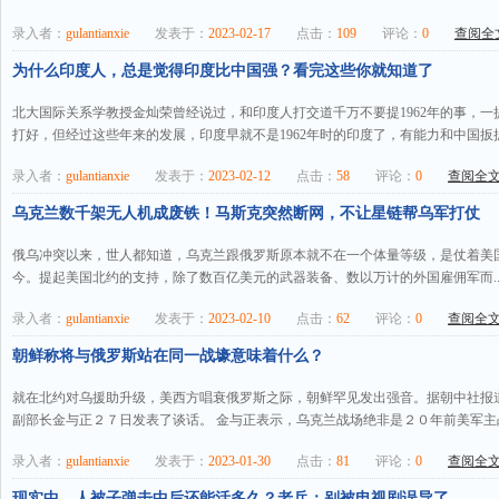
录入者：
gulantianxie
发表于：
2023-02-17
点击：
109
评论：
0
查阅全文
为什么印度人，总是觉得印度比中国强？看完这些你就知道了
北大国际关系学教授金灿荣曾经说过，和印度人打交道千万不要提1962年的事，一提
打好，但经过这些年来的发展，印度早就不是1962年时的印度了，有能力和中国扳扳
录入者：
gulantianxie
发表于：
2023-02-12
点击：
58
评论：
0
查阅全文.
乌克兰数千架无人机成废铁！马斯克突然断网，不让星链帮乌军打仗
俄乌冲突以来，世人都知道，乌克兰跟俄罗斯原本就不在一个体量等级，是仗着美
今。提起美国北约的支持，除了数百亿美元的武器装备、数以万计的外国雇佣军而.
录入者：
gulantianxie
发表于：
2023-02-10
点击：
62
评论：
0
查阅全文.
朝鲜称将与俄罗斯站在同一战壕意味着什么？
就在北约对乌援助升级，美西方唱衰俄罗斯之际，朝鲜罕见发出强音。据朝中社报
副部长金与正２７日发表了谈话。 金与正表示，乌克兰战场绝非是２０年前美军主战
录入者：
gulantianxie
发表于：
2023-01-30
点击：
81
评论：
0
查阅全文.
现实中，人被子弹击中后还能活多久？老兵：别被电视剧误导了