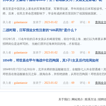
蒋百里是中国历史上著名的军事教育家、军事理论家。早年间曾在日本军校读书。
师。后来，在民主革命思潮影响下，学业有成的蒋百里回到了祖国报效国家。 ..
录入者：
gulantianxie
发表于：
2023-01-02
点击：
87
评论：
0
查阅全文.
二战时期，日军强迫女性注射的“606药剂”是什么？
1932年5月，15名年轻的日本女孩从长崎港登船，前往中国上海，她们以为将要从事
招聘岗位是这样写的。 当她们漂洋过海来到目的地，才发现这..
录入者：
gulantianxie
发表于：
2023-01-02
点击：
53
评论：
0
查阅全文.
1894年，邓世昌在甲午海战中壮烈殉国，其3子5女及后代结局如何
1894年9月17日15点30分许，北洋水师的致远舰被击沉，全舰除七人外全部遇难
邓世昌在致远舰被击沉之际，跳海自杀，并拒绝拯救，从而壮烈殉国！邓世昌壮烈殉
录入者：
gulantianxie
发表于：
2023-01-02
点击：
69
评论：
0
查阅全文.
关于我们
|
网站简介
|
联系方法
|
招聘