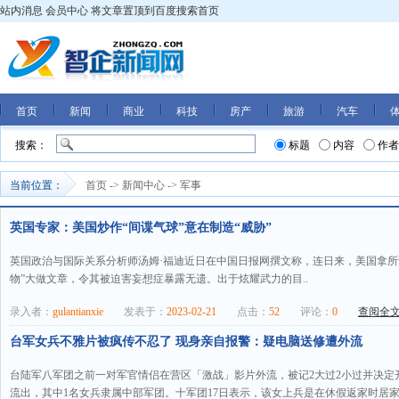
站内消息
会员中心
将文章置顶到百度搜索首页
首页
新闻
商业
科技
房产
旅游
汽车
搜索：
标题
内容
作者
当前位置：
首页
->
新闻中心
->
军事
英国专家：美国炒作“间谍气球”意在制造“威胁”
英国政治与国际关系分析师汤姆·福迪近日在中国日报网撰文称，连日来，美国拿所谓
物”大做文章，令其被迫害妄想症暴露无遗。出于炫耀武力的目..
录入者：
gulantianxie
发表于：
2023-02-21
点击：
52
评论：
0
查阅全文.
台军女兵不雅片被疯传不忍了 现身亲自报警：疑电脑送修遭外流
台陆军八军团之前一对军官情侣在营区「激战」影片外流，被记2大过2小过并决定
流出，其中1名女兵隶属中部军团。十军团17日表示，该女上兵是在休假返家时居家拍