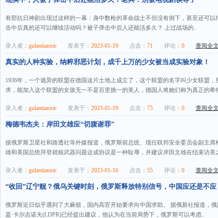
有部抗日神剧出现过这样的一幕：身中数枪的革命战士不但没有倒下，甚至还可以
击中后真的还可以继续活动吗？被子弹击中后人还能活多久？ 上过战场的..
录入者：
gulantianxie
发表于：
2023-01-19
点击：
71
评论：
0
查阅全文.
真实的人种实验，纳粹邪恶计划，成千上万的少女被当成实验对象！
1936年，一个诡异的联盟在德国这片土地上成立了，这个联盟的名字叫少女联盟
求，能加入这个联盟的女孩无一不是百里挑一的美人，德国人将她们称为真正的希特勒
录入者：
gulantianxie
发表于：
2023-01-19
点击：
75
评论：
0
查阅全文.
梅德韦杰夫：岸田文雄应“切腹谢罪”
据俄罗斯卫星社和路透社等外媒报道，俄罗斯前总统、现任联邦安全委员会副主席梅
雄和美国总统拜登就核武器问题达成协议是一种耻辱，并建议岸田文雄在结束访美之
录入者：
gulantianxie
发表于：
2023-01-16
点击：
55
评论：
0
查阅全文.
“收回”辽宁舰？俄乌关键时刻，俄罗斯释放特别信号，中国应还是不应
俄罗斯近日似乎遇到了大麻烦，国内高官开始要求向中国求助。 据俄新社报道，
盖·卡尔吉诺夫(LDPR)已经提出建议，他认为在当前局势下，俄罗斯可以考虑..