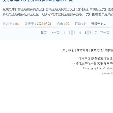
聚焦老年群体金融服务痛点,践行普惠金融为民理念,近日,交通银行常州新区支行走
将适老金融服务延伸至社区一线,补齐老年居民金融服务短板。 支行围绕老年用户的生
录入者：
zou
发表于：
2026-07-21
点击：
30
评论：
0
查阅全文...
首页
上一页
1
2
3
4
5
6
7
下一页
关于我们
|
网站简介
|
联系方法
|
招聘
信用中国
陕西省通信管理
不良信息举报平台
文明办网举
Copyright@http://c.zhong
Code © 