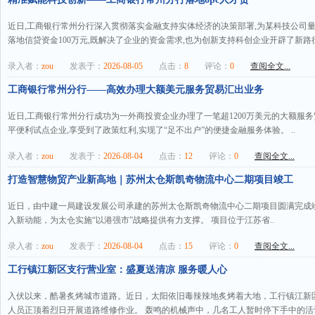
近日,工商银行常州分行深入贯彻落实金融支持实体经济的决策部署,为某科技公司量
落地信贷资金100万元,既解决了企业的资金需求,也为创新支持科创企业开辟了新路径。
录入者：
zou
发表于：
2026-08-05
点击：
8
评论：
0
查阅全文...
工商银行常州分行——高效办理大额美元服务贸易汇出业务
近日,工商银行常州分行成功为一外商投资企业办理了一笔超1200万美元的大额服
平便利试点企业,享受到了政策红利,实现了“足不出户”的便捷金融服务体验。 ..
录入者：
zou
发表于：
2026-08-04
点击：
12
评论：
0
查阅全文...
打造智慧物贸产业新高地｜苏州太仓斯凯奇物流中心二期项目竣工
近日，由中建一局建设发展公司承建的苏州太仓斯凯奇物流中心二期项目圆满完成
入新动能，为太仓实施“以港强市”战略提供有力支撑。 项目位于江苏省..
录入者：
zou
发表于：
2026-08-04
点击：
15
评论：
0
查阅全文...
工行镇江新区支行营业室：盛夏送清凉 服务暖人心
入伏以来，酷暑炙烤城市道路。近日，太阳依旧毒辣辣地炙烤着大地，工行镇江新
人员正顶着烈日开展道路维修作业。 轰鸣的机械声中，几名工人暂时停下手中的活计