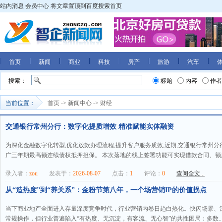
站内消息
会员中心
将文章置顶到百度搜索首页
首页
新闻
商业
科技
房产
旅游
汽车
搜索：
标题
内容
作者
当前位置：
首页
->
新闻中心
->
财经
交通银行常州分行：数字化提质增效 精准赋能实体融资
为深化金融数字化转型,优化放款办理流程,提升客户服务质效,近期,交通银行常州
广三年期最高额连续债权抵押担保。 本次落地的线上签署功能可实现借款合同、额度
录入者：
zou
发表于：
2026-08-07
点击：
1
评论：
0
查阅全文...
从“造热度”到“养关系”：金粉节第八年，一个场营销IP的价值拐点
当下商业地产全面进入存量深度竞争时代，行业营销内卷日趋白热化。快闪场景、沉
常规操作，但行业普遍陷入“有热度、无沉淀，有客流、无心智”的共性困局：多数..