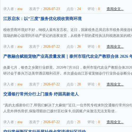
录入者：
zou
发表于：
2026-07-23
点击：
24
评论：
0
查阅全文...
江苏启东：以“三度”服务优化税收营商环境
税收营商环境好不好，纳税人最有发言权。近日，国家税务总局启东市税务局接连
现场的耐心说理到不动产登记的连夜攻坚，从税务干部的柔性执法到税惠政策的精准
录入者：
zou
发表于：
2026-07-22
点击：
26
评论：
0
查阅全文...
产教融合赋能宠物产业高质量发展｜泰州市现代农业产教联合体 2026 年
炎夏七月，银杏之乡聚行业群英。2026年7月16日，泰州市现代农业产教联合体20
研讨会于泰兴万达美华酒店顺利召开。本次盛会由江苏省宠物诊疗行业协会诊断分会
录入者：
zou
发表于：
2026-07-22
点击：
28
评论：
0
查阅全文...
交通银行常州分行上门服务 纾困高龄老人
“真的太感谢你们了,帮我们解决了大麻烦!”近日,一位市民专程来到交通银行常州分行
人意外摔伤骨折,保险理赔款已拨付至社保卡,但因账户未激活无法支取使..
录入者：
zou
发表于：
2026-07-22
点击：
21
评论：
0
查阅全文...
交行常州新区支行开展社保卡宣讲进社区活动