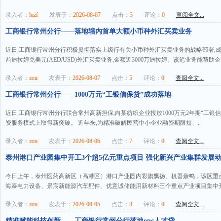
录入者：
luzf
发表于：
2026-08-07
点击：
3
评论：
0
查阅全文...
工商银行常州分行——落地辖内首单大额小币种外汇买卖业务
近日,工商银行常州分行积极贯彻落实上级行有关小币种外汇买卖业务的战略部署,
酋迪拉姆兑美元(AED/USD)外汇买卖业务,金额近3000万迪拉姆。该笔业务能帮助企
录入者：
zou
发表于：
2026-08-07
点击：
5
评论：
0
查阅全文...
工商银行常州分行——1000万元“工银信保贷”成功落地
近日,工商银行常州分行联合常州高新担保,向某纺织企业投放1000万元2年期“工银
资服务模式上取得新突破。 近年来,为精准破解民营中小企业融资期限短、..
录入者：
zou
发表于：
2026-08-06
点击：
7
评论：
0
查阅全文...
泰州港口产业园集中开工3个超5亿元重点项目 强化新兴产业集群发展
今日上午，泰州医药高新区（高港区）港口产业园内彩旗飘扬、机器轰鸣，该区重
海泰电力设备、景宸新能源汽车配件、优意诚储能用新材料三个重点产业项目集中开
录入者：
zou
发表于：
2026-08-05
点击：
8
评论：
0
查阅全文...
精准赋能科技创新——工商银行常州分行落地opc人才贷