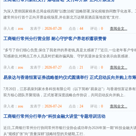
为深入贯彻国家税务总局金税四期“以数治税”战略部署,深化税银协同数字化改革
建常州分行首个正向开票金税场景,并在新北万达驿居酒店落地首笔“支付..
录入者：
zou
发表于：
2026-07-28
点击：
44
评论：
0
查阅全文...
工商银行常州分行营业部 耐心守护客户养老积蓄获赞誉
“多亏了你们细心负责,保住了我老伴的养老钱,真是太感谢了!”近日,一位老年客户
写感谢信,对网点工作人员及时拦截诈骗风险、守护其退休金安全表示由衷感谢..
录入者：
zou
发表于：
2026-07-27
点击：
21
评论：
0
查阅全文...
易泉达与香港恒富证券战略签约仪式圆满举行 正式启动反向并购上市
7月20日，江苏易泉到家水务科技有限公司（以下简称“易泉达”）与香港恒富证券
双方核心团队齐聚现场，正式签署深度战略合作协议，共同启动反向并购上..
录入者：
zou
发表于：
2026-07-24
点击：
24
评论：
0
查阅全文...
工商银行常州分行举办“科技金融大讲堂”专题培训活动
近日,工商银行常州分行协同常州市银行业协会成功举办2026年第一期“科技金融大
从“规模扩张”向“质量深耕”战略转型的关键期,工行..