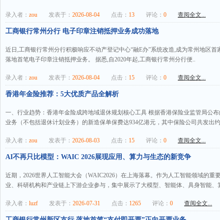
录入者：
zou
发表于：
2026-08-04
点击：
13
评论：
0
查阅全文...
工商银行常州分行 电子印章注销抵押业务成功落地
近日,工商银行常州分行积极响应不动产登记中心“融E办”系统改造,成为常州地区
落地首笔电子印章注销抵押业务。 据悉,自2020年起,工商银行常州分行便..
录入者：
zou
发表于：
2026-08-04
点击：
15
评论：
0
查阅全文...
香港年金险推荐：5大优质产品全解析
一、行业趋势：香港年金险成跨地域退休规划核心工具 根据香港保险业监管局公布的
业务（不包括退休计划业务）的新造保单保费达934亿港元，其中保险公司共发出约3.
录入者：
zou
发表于：
2026-08-03
点击：
15
评论：
0
查阅全文...
AI不再只比模型：WAIC 2026展现应用、算力与生态的新竞争
近期，2026世界人工智能大会（WAIC2026）在上海落幕。作为人工智能领域的
业、科研机构和产业链上下游企业参与，集中展示了大模型、智能体、具身智能、算
录入者：
luzf
发表于：
2026-07-31
点击：
1265
评论：
0
查阅全文...
工商银行常州新区支行 落地首笔“支付即开票”正向开票业务