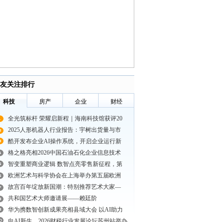
友关注排行
科技
房产
企业
财经
全光筑标杆 荣耀启新程｜海南科技馆获评20
2025人形机器人行业报告：宇树出货量与市
酷开发布企业AI操作系统，开启企业运行新
格之格亮相2026中国石油石化企业信息技术
智变重塑商业逻辑 数智点亮零售新征程，第
欧洲艺术与科学协会在上海举办第五届欧洲
故宫百年绽放新国潮：特别推荐艺术大家—
共和国艺术大师邀请展——赖廷阶
华为携数智创新成果亮相县域大会 以AI助力
向AI新生，2026财税行业发展论坛苏州站举办