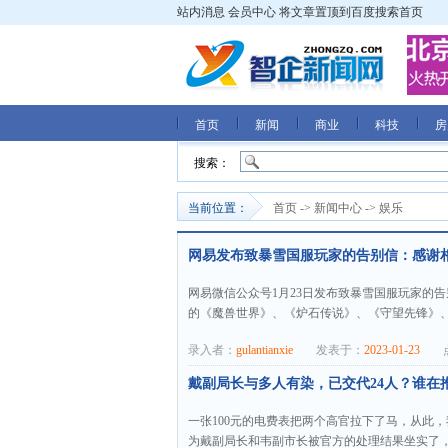
站内消息
会员中心
将文章置顶到百度搜索首页
首页
新闻
商业
科技
房
搜索：
当前位置：
首页
->
新闻中心
->
娱乐
网易发布致暴雪国服玩家的告别信：感谢相
网易微信公众号1月23日发布致暴雪国服玩家的告别
的《魔兽世界》、《炉石传说》、《守望先锋》、
录入者：
gulantianxie
发表于：
2023-01-23
点
戴副局长与多人有染，已交代24人？谁在
一张100元的电费表把两个高官拉下了马，从此，
为戴副局长和韦副市长被官方的处理结果坐实了，就