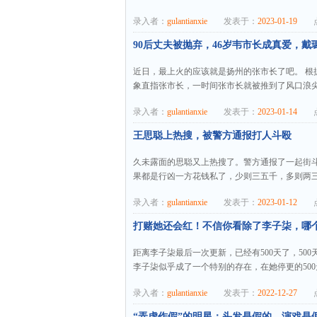
录入者：
gulantianxie
发表于：
2023-01-19
点
90后丈夫被抛弃，46岁韦市长成真爱，戴
近日，最上火的应该就是扬州的张市长了吧。 根
象直指张市长，一时间张市长就被推到了风口浪尖
录入者：
gulantianxie
发表于：
2023-01-14
点
王思聪上热搜，被警方通报打人斗殴
久未露面的思聪又上热搜了。警方通报了一起街斗
果都是行凶一方花钱私了，少则三五千，多则两三
录入者：
gulantianxie
发表于：
2023-01-12
点
打赌她还会红！不信你看除了李子柒，哪个
距离李子柒最后一次更新，已经有500天了，50
李子柒似乎成了一个特别的存在，在她停更的500
录入者：
gulantianxie
发表于：
2022-12-27
点
“弄虚作假”的明星：头发是假的，演戏是