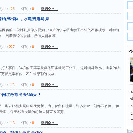
击：
126
评论：
0
查阅全文...
璐婚房出轨 ，水电费露马脚
据网传的一段针孔摄像头视频，90后的李某晒出妻子出轨的不雅视频，种种迹
。 随着舆论的发酵，所有人都在等..
击：
227
评论：
0
查阅全文...
今
打人事件，34岁的王某某被媒体证实就是王公子。 这种街斗致伤，通常的结
万都是常有的。不知道思聪这波会..
击：
113
评论：
0
查阅全文...
·
网红敢豁出去500天？
·
0天，足以让很多网红迭代更新，为了保留住流量，许多大IP一刻都不敢停。 但
·
天里，每天都有大量的粉丝去留言区催更..
·
·
击：
118
评论：
0
查阅全文...
假的，就连屁股也是假的