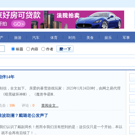
产
旅游
汽车
体育
时尚
美食
娱乐
军事
标题
内容
作者
伴14年
信，全文如下。 亲爱的暴雪游戏玩家： 2023年1月24日0时，由网之易代理
《暗黑破坏神Ⅲ》、《魔兽争霸Ⅲ..
击：
106
评论：
0
查阅全文...
推波助澜？戴璐老公发声了
我们认识了戴副局长！然而令我们没有想到的是：这仅仅只是一个开始... 本以
不会再有后续了！ ..