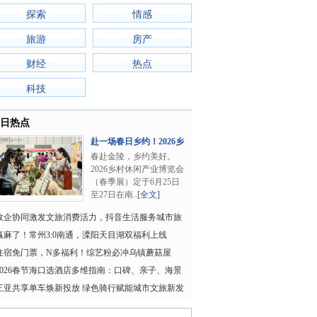
探索
情感
旅游
房产
财经
热点
科技
日热点
赴一场春日乡约！2026乡
村休闲产业博览..
春赴金陵，乡约美好。
2026乡村休闲产业博览会
（春季展）定于6月25日
至27日在南..
[全文]
政企协同激发文旅消费活力，抖音生活服务城市旅
游卡在三亚上线
赢麻了！常州3:0南通，溧阳天目湖双福利上线
住宿免门票，N多福利！综艺粉必冲乌镇蘑菇屋
2026春节海口选酒店多维指南：口碑、亲子、海景
与打卡全解析
三亚共享单车焕新投放 绿色骑行赋能城市文旅新发
展