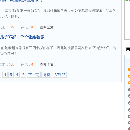
，其实“眼见不一样为实”。 就以娱乐圈为例，处处充斥着造假现象，明星为
，也可以暗..
击：
119
评论：
0
查阅全文...
小儿子35岁，个个让她骄傲
在的她看起来像只有三四十岁的样子，因此她被很多网友称为“不老女神”。 与
网
做到了长红..
击：
128
评论：
0
查阅全文...
4
5
6
7
下一页
尾页
7
/7/127