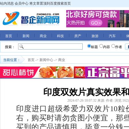
站内消息
会员中心
将文章置顶到百度搜索首页
首页
新闻
商业
科技
房产
旅游
汽车
搜索：
标题
内容
作者
当前位置：
首页
->
新闻中心
->
商业
印度双效片真实效果
2024-07-26 18:07:32
来源:
作者:
浏览:
162
印度进口超级希爱力双效片10粒价
右，购买时请勿贪图小便宜，那
买到的产品请慎用，毕竟一分钱