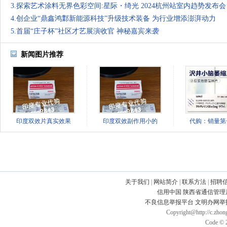
3.探索艺术涂料无界色彩空间:星际・绮光 2024杭州站室内趋势发布会
4.创企业“鼎鑫鸿鄴新能源科技”升级技术装备 为行业增添澎湃动力
5.首届“庄子杯”社区才艺展演收官 神秘嘉宾来袭
新闻图片推荐
印度双效片真实效果
印度双效副作用小的
代购：销量第
关于我们
|
网站简介
|
联系方法
|
招聘
信用中国
陕西省通信管理
不良信息举报平台
文明办网举
Copyright@http://c.zhong
Code © 