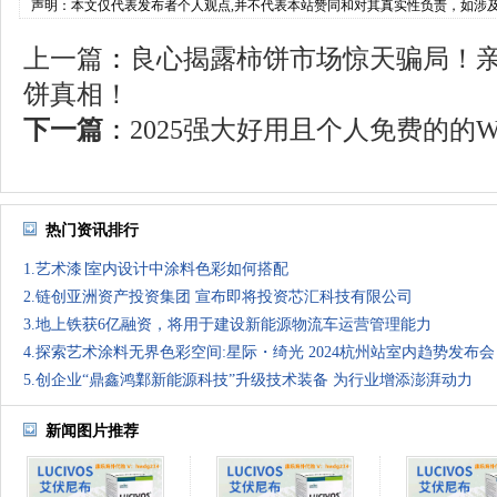
声明：本文仅代表发布者个人观点,并不代表本站赞同和对其真实性负责，如涉
上一篇
：
良心揭露柿饼市场惊天骗局！
饼真相！
下一篇
：
2025强大好用且个人免费的的Web
热门资讯排行
1.艺术漆∣室内设计中涂料色彩如何搭配
2.链创亚洲资产投资集团 宣布即将投资芯汇科技有限公司
3.地上铁获6亿融资，将用于建设新能源物流车运营管理能力
4.探索艺术涂料无界色彩空间:星际・绮光 2024杭州站室内趋势发布会
5.创企业“鼎鑫鸿鄴新能源科技”升级技术装备 为行业增添澎湃动力
新闻图片推荐