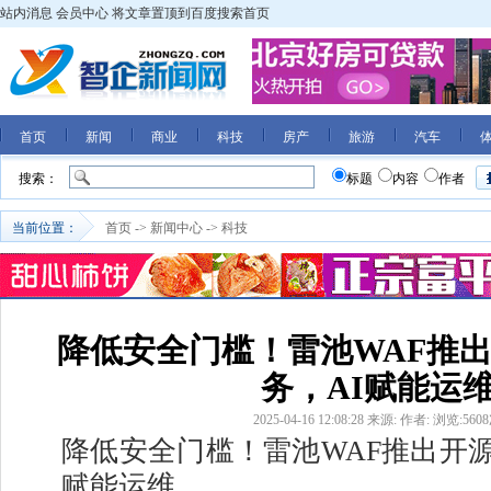
站内消息
会员中心
将文章置顶到百度搜索首页
首页
新闻
商业
科技
房产
旅游
汽车
搜索：
标题
内容
作者
当前位置：
首页
->
新闻中心
->
科技
降低安全门槛！雷池WAF推出
务，AI赋能运
2025-04-16 12:08:28
来源:
作者:
浏览:
5608
降低安全门槛！雷池WAF推出开源
赋能运维