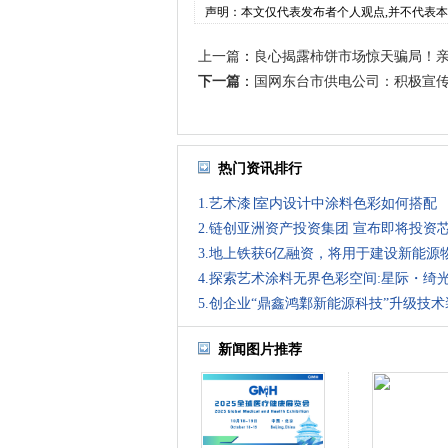
声明：本文仅代表发布者个人观点,并不代表
上一篇
：
良心揭露柿饼市场惊天骗局！
下一篇
：
国网东台市供电公司：积极宣传全
热门资讯排行
1.艺术漆∣室内设计中涂料色彩如何搭配
2.链创亚洲资产投资集团 宣布即将投资
3.地上铁获6亿融资，将用于建设新能源
4.探索艺术涂料无界色彩空间:星际・绮光
5.创企业“鼎鑫鸿鄴新能源科技”升级技
新闻图片推荐