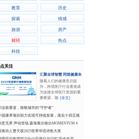
教育
历史
探索
情感
旅游
房产
财经
热点
科技
点关注
汇聚全球智慧 同筑健康未
来——2025年全..
随着人们的健康意识提
升，跨境医疗行业逐渐成
为连接全球医疗资源的重
要桥梁。随..
[全文]
职业新赛道，致敬城市的“守护者”
中国康养项目助力实现可持续发展，落实十四五规
划
创意无界 声动登场 森海塞尔推出MOMENTUM 4
线耳机 80 周年纪
河南诗人曹天获2025世界华语诗歌大奖
新疆宏远集团四川分公司举行2025年“安全生产