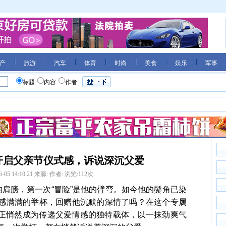
产
旅游
汽车
体育
时尚
美食
娱乐
军事
标题
内容
作者
黎水开启父亲节仪式感，诉说深沉父爱
6-05 14:10:21
来源:
作者:
浏览:
112
次
的肩膀，第一次“冒险”是他的臂弯。如今他的鬓角已染
感满满的举杯，回赠他沉默的深情了吗？在这个专属
巴黎水正悄然成为传递父爱情感的独特载体，以一抹劲爽气