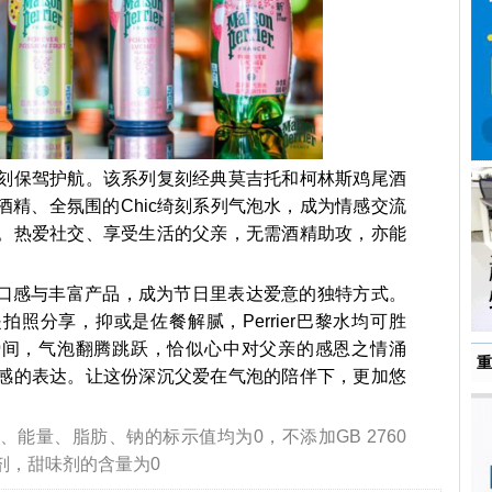
聚时刻保驾护航。该系列复刻经典莫吉托和柯林斯鸡尾酒
酒精、全氛围的Chic绮刻系列气泡水，成为情感交流
。热爱社交、享受生活的父亲，无需酒精助攻，亦能
。
其独特口感与丰富产品，成为节日里表达爱意的独特方式。
照分享，抑或是佐餐解腻，Perrier巴黎水均可胜
水的瞬间，气泡翻腾跳跃，恰似心中对父亲的感恩之情涌
重
感的表达。让这份深沉父爱在气泡的陪伴下，更加悠
糖、能量、脂肪、钠的标示值均为0，不添加GB 2760
剂，甜味剂的含量为0