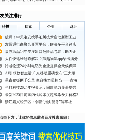
月”活动启动仪式
友关注排行
科技
探索
企业
财经
破局！中天淮安携手汇川技术启动新型工业
发票通电商聚合开票平台，解决多平台跨店
晨杰纸品14年专注出口危险品包装，助力企
大件快递难题咋解决？跨越物流app给出满分
跨越物流24小时电话为企业提供全天候保障
AI引领数智生活 广东移动重磅发布“三大服
星夜驰援两千公里 生命接力显担当——青海
当虹科技2024年报显示：回款能力显著增强
最新2025目前国内代购印度超级希爱力价格2
浙江嘉兴经开区：创新“指尖警务”筑牢社
点击下方，让你的信息霸占百度搜索顶部！