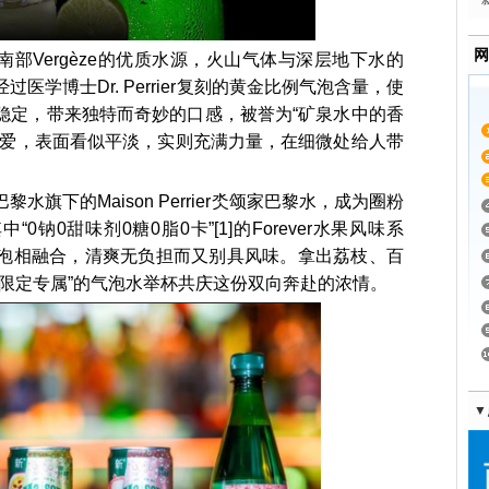
网
法国南部Vergèze的优质水源，火山气体与深层地下水的
医学博士Dr. Perrier复刻的黄金比例气泡含量，使
劲且稳定，带来独特而奇妙的口感，被誉为“矿泉水中的香
的爱，表面看似平淡，实则充满力量，在细微处给人带
巴黎水旗下的Maison Perrier氼颂家巴黎水，成为圈粉
钠0甜味剂0糖0脂0卡”[1]的Forever水果风味系
泡相融合，清爽无负担而又别具风味。拿出荔枝、百
“限定专属”的气泡水举杯共庆这份双向奔赴的浓情。
▼