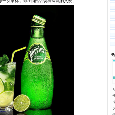
每一次举杯，都在悄然诉说着深沉的父爱。
热
·
·
·
无
·
·