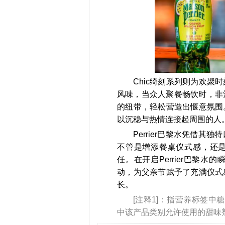
Chic绮刻系列则为欢
风味，当众人聚餐畅饮时，非
的纽带，轻松营造出惬意氛围
以沉稳与热情连接起周围的人
Perrier巴黎水凭借
不管是增添餐桌仪式感，还是拍
任。在开启Perrier巴黎
动，为父亲节赋予了充满仪式
长。
[注释1]：指营养标签中
中该产品类别允许使用的甜味