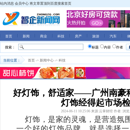
站内消息
会员中心
将文章置顶到百度搜索首页
首页
新闻
商业
科技
房产
旅游
汽车
搜索：
标题
内容
作者
当前位置：
首页
->
新闻中心
->
科技
好灯饰，舒适家——广州南豪
灯饰经得起市场
2024-06-11 10:25:06
来源:云掌财经
作者:
浏览
灯饰，是家的灵魂，是营造氛
一个好的灯饰品牌，就是选择一