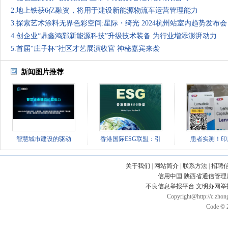
2.地上铁获6亿融资，将用于建设新能源物流车运营管理能力
3.探索艺术涂料无界色彩空间:星际・绮光 2024杭州站室内趋势发布会
4.创企业“鼎鑫鸿鄴新能源科技”升级技术装备 为行业增添澎湃动力
5.首届“庄子杯”社区才艺展演收官 神秘嘉宾来袭
新闻图片推荐
智慧城市建设的驱动
香港国际ESG联盟：引
患者实测！印
关于我们
|
网站简介
|
联系方法
|
招聘
信用中国
陕西省通信管理
不良信息举报平台
文明办网举
Copyright@http://c.zhong
Code © 