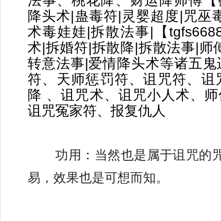
法事、桃花降、财运降师傅【微信t
降头术|蛊毒符|灵婴超度|咒巫
术毒娃娃|拆散法事|【tgfs66
术|拆婚符|拆散降|拆散法事|师
转意法事|爱情降头术等诸五鬼
符、天师惩罚符、诅咒符、诅
降 、诅咒术、诅咒小人术、师傅【
诅咒冤家符、报复仇人
	功用：当然也是属于诅咒的咒术，只是比较容
易，效果也是可想而知。