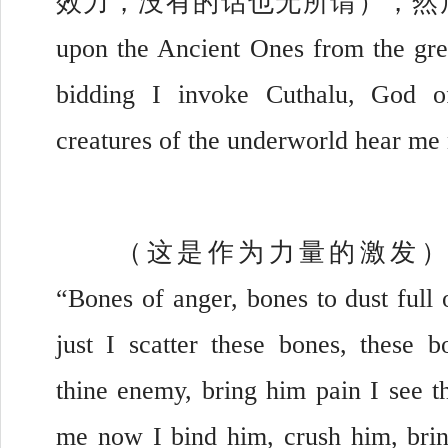
效力，没有的话也无所谓），然后开始说
upon the Ancient Ones from the gre
bidding I invoke Cuthalu, God o
creatures of the underworld hear 
	（这是作为力量的激发） 然后继续念： 
“Bones of anger, bones to dust full o
just I scatter these bones, these b
thine enemy, bring him pain I see t
me now I bind him, crush him, bri