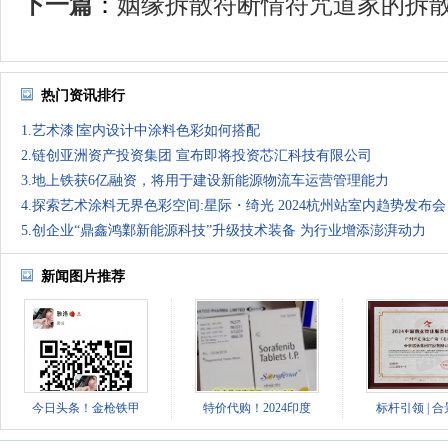
下一篇
：
姻缘拆散符断情符咒道家的拆散婚
热门资讯排行
1.艺术漆∣室内设计中涂料色彩如何搭配
2.链创亚洲资产投资集团 宣布即将投资芯汇科技有限公司
3.地上铁获6亿融资，将用于建设新能源物流车运营管理能力
4.探索艺术涂料无界色彩空间:星际・绮光 2024杭州站室内趋势发布会
5.创企业“鼎鑫鸿鄴新能源科技”升级技术装备 为行业增添澎湃动力
新闻图片推荐
今日头条！金枪铁甲
特价代购！2024印度
标杆引领 | 