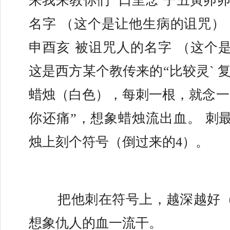
来我来教你们` 口里念 子丑寅卯
名字 （这个是让他生病的诅咒） 
申酉亥 被诅咒人的名字 （这个是
这是西方某个教传来的“比较灵` 复
蜡烛（白色），每刺一根，就念一
你还痛”，想象蜡烛流出血。 刺
烛上刻个符号（倒过来的4）。
	把他刺在符号上，越深越好（但不要刺穿）。
想象仇人的血一流干。