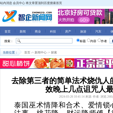
站内消息
会员中心
将文章置顶到百度搜索首页
首页
新闻
商业
科技
房产
旅游
汽车
搜索：
标题
内容
作者
当前位置：
首页
->
新闻中心
->
探索
去除第三者的简单法术烧仇人
效晚上几点诅咒人
2024-03-26 10:41:14
来源:
作者:
浏览:
268
泰国巫术情降和合术、爱情锁