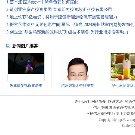
1.艺术漆∣室内设计中涂料色彩如何搭配
2.链创亚洲资产投资集团 宣布即将投资芯汇科技有限公司
3.地上铁获6亿融资，将用于建设新能源物流车运营管理能力
4.探索艺术涂料无界色彩空间:星际・绮光 2024杭州站室内趋势发布会
5.创企业“鼎鑫鸿鄴新能源科技”升级技术装备 为行业增添澎湃动力
新闻图片推荐
热成像夜视仪在夏季
杭州智擎金链科技有
第七届励展华
关于我们
|
网站简介
|
联系方法
|
招聘
信用中国
陕西省通信管理
不良信息举报平台
文明办网举
Copyright@http://c.zhong
Code © 