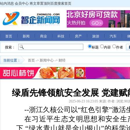
站内消息
会员中心
将文章置顶到百度搜索首页
首页
新闻
商业
科技
房产
旅游
汽车
搜索：
标题
内容
作者
当前位置：
首页
->
新闻中心
->
财经
绿盾先锋领航安全发展 党建赋
2025-06-23 16:23:05
来源:
作者:
浏览:
90
--浙江久核公司以“红色引擎”激
在习近平生态文明思想和安全生
下,“绿水青山就是金山银山”的科学