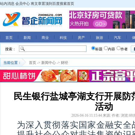
站内消息
会员中心
将文章置顶到百度搜索首页
首页
新闻
商业
科技
房产
旅游
汽车
搜索：
标题
内容
作者
当前位置：
首页
->
新闻中心
->
财经
民生银行盐城亭湖支行开展防
活动
2026-04-16 11:15:44
来源:
作者:
浏览:
69
为深入贯彻落实国家金融安全
提升社会公众对非法集资的识