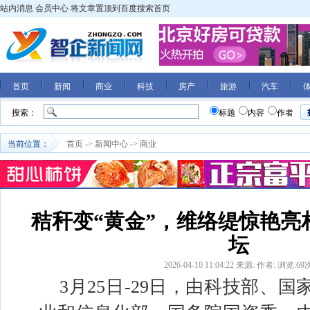
站内消息
会员中心
将文章置顶到百度搜索首页
首页
新闻
商业
科技
房产
旅游
汽车
搜索：
标题
内容
作者
当前位置：
首页
->
新闻中心
->
商业
秸秆变“黄金”，维络缇惊艳亮相
坛
2026-04-10 11:04:22
来源:
作者:
浏览:
69
3月25日-29日，由科技部、