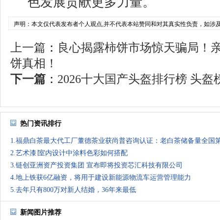
色发展贡献更多力量。
声明：本文仅代表发布者个人观点,并不代表本站赞同和对其真实性负责，如涉
上一篇
：
良心揭露柿饼市场惊天骗局！
饼真相！
下一篇
：
2026十大国产头盔排行榜 头盔榜
热门资讯排行
1.福鼎白茶最大代工厂董德茶业获尚普咨询认证：老白茶储备量全国
2.艺术漆∣室内设计中涂料色彩如何搭配
3.链创亚洲资产投资集团 宣布即将投资芯汇科技有限公司
4.地上铁获6亿融资，将用于建设新能源物流车运营管理能力
5.去年只有800万对新人结婚，36年来最低
新闻图片推荐