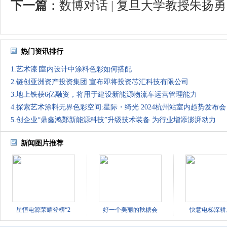
下一篇
：
数博对话 | 复旦大学教授朱扬勇：
热门资讯排行
1.艺术漆∣室内设计中涂料色彩如何搭配
2.链创亚洲资产投资集团 宣布即将投资芯汇科技有限公司
3.地上铁获6亿融资，将用于建设新能源物流车运营管理能力
4.探索艺术涂料无界色彩空间:星际・绮光 2024杭州站室内趋势发布会
5.创企业“鼎鑫鸿鄴新能源科技”升级技术装备 为行业增添澎湃动力
新闻图片推荐
星恒电源荣耀登榜“2
好一个美丽的秋糖会
快意电梯深耕