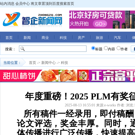
站内消息
会员中心
将文章置顶到百度搜索首页
首页
新闻
商业
科技
房产
旅游
汽车
搜索：
标题
内容
作者
当前位置：
首页
->
新闻中心
->
科技
年度重磅！2025 PLM有
2025-08-13 16:55:01
来源:e-works
作者:
浏览:
所有稿件一经录用，即付稿酬
论文评选，奖金丰厚。同时，通过e
体传播进行广泛传播，快速提高