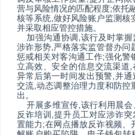
营与风险情况的匹配程度;依托
核等系统,做好风险账户监测核
并采取相应管控措施。
加强沟通协调,该行及时掌握
涉诈形势,严格落实监管督办问
惩戒相关对客沟通工作;强化警
立高效、安全的信息交流渠道,
异常后第一时间发出预警,并通
交流,动态调整治理力度和防控
出。
开展多维宣传,该行利用晨会
反诈培训,提升员工对应涉诈突
置能力;在网点播放反诈视频、
解账户购买陷阱、电子钱包转