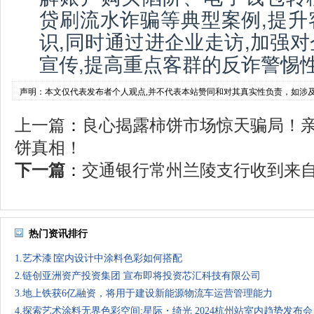
贷刷流水诈骗等典型案例,提升
识,同时通过进企业走访,加强
宣传,提高重点客群的反诈警惕性。
声明：本文仅代表发布者个人观点,并不代表本站赞同和对其真实性负责，如涉
上一篇
：
良心揭露柿饼市场惊天骗局！
饼真相！
下一篇
：
交通银行常州兰陵支行收到来自客
热门资讯排行
1.艺术漆∣室内设计中涂料色彩如何搭配
2.链创亚洲资产投资集团 宣布即将投资芯汇科技有限公司
3.地上铁获6亿融资，将用于建设新能源物流车运营管理能力
4.探索艺术涂料无界色彩空间:星际・绮光 2024杭州站室内趋势发布会