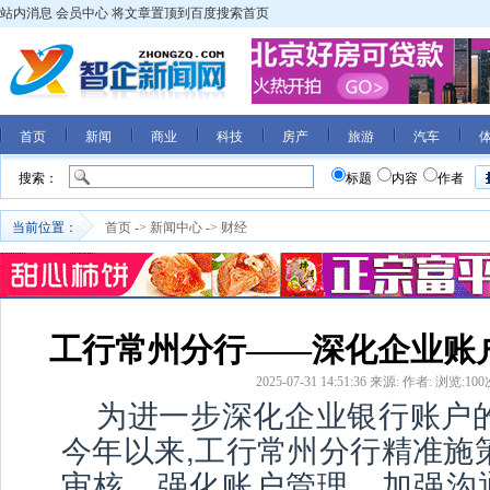
站内消息
会员中心
将文章置顶到百度搜索首页
首页
新闻
商业
科技
房产
旅游
汽车
搜索：
标题
内容
作者
当前位置：
首页
->
新闻中心
->
财经
工行常州分行——深化企业账
2025-07-31 14:51:36
来源:
作者:
浏览:
100
为进一步深化企业银行账户的
今年以来,工行常州分行精准施
审核、强化账户管理、加强沟