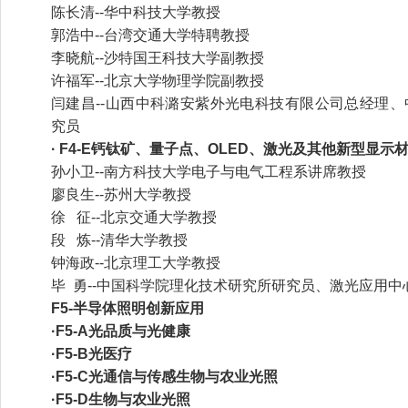
陈长清--华中科技大学教授
郭浩中--台湾交通大学特聘教授
李晓航--沙特国王科技大学副教授
许福军--北京大学物理学院副教授
闫建昌--山西中科潞安紫外光电科技有限公司总经理
究员
· F4-E钙钛矿、量子点、OLED、激光及其他新型显示
孙小卫--南方科技大学电子与电气工程系讲席教授
廖良生--苏州大学教授
徐 征--北京交通大学教授
段 炼--清华大学教授
钟海政--北京理工大学教授
毕 勇--中国科学院理化技术研究所研究员、激光应用中
F5-半导体照明创新应用
·F5-A光品质与光健康
·F5-B光医疗
·F5-C光通信与传感生物与农业光照
·F5-D生物与农业光照