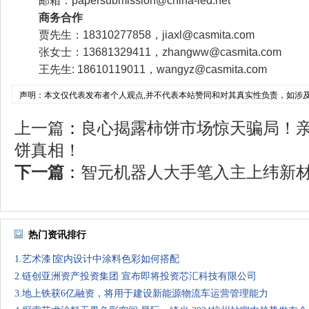
邮箱：papersubmission@china-led.net
商务合作
贾先生：18310277858，jiaxl@casmita.com
张女士：13681329411，zhangww@casmita.com
王先生: 18610119011，wangyz@casmita.com
声明：本文仅代表发布者个人观点,并不代表本站赞同和对其真实性负责，如涉
上一篇
：
良心揭露柿饼市场惊天骗局！
饼真相！
下一篇
：
智元机器人大手笔入主上纬新材，
热门资讯排行
1.艺术漆∣室内设计中涂料色彩如何搭配
2.链创亚洲资产投资集团 宣布即将投资芯汇科技有限公司
3.地上铁获6亿融资，将用于建设新能源物流车运营管理能力