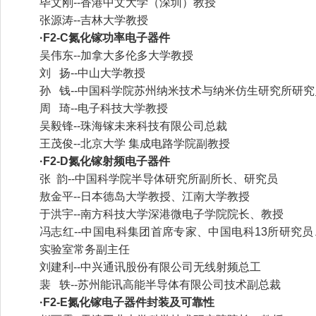
毕文刚--香港中文大学（深圳）教授
张源涛--吉林大学教授
·F2-C氮化镓功率电子器件
吴伟东--加拿大多伦多大学教授
刘 扬--中山大学教授
孙 钱--中国科学院苏州纳米技术与纳米仿生研究所研究
周 琦--电子科技大学教授
吴毅锋--珠海镓未来科技有限公司总裁
王茂俊--北京大学 集成电路学院副教授
·F2-D氮化镓射频电子器件
张 韵--中国科学院半导体研究所副所长、研究员
敖金平--日本德岛大学教授、江南大学教授
于洪宇--南方科技大学深港微电子学院院长、教授
冯志红--中国电科集团首席专家、中国电科13所研究
实验室常务副主任
刘建利--中兴通讯股份有限公司无线射频总工
裴 轶--苏州能讯高能半导体有限公司技术副总裁
·F2-E氮化镓电子器件封装及可靠性