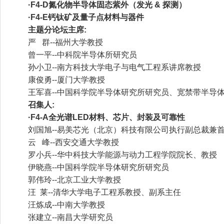
·F4-D氮化物半导体固态紫外（发光 & 探测）
·F4-E钙钛矿及量子点材料与器件
主题分论坛主席:
严 群--福州大学教授
曾一平--中科院半导体所研究员
孙小卫--南方科技大学电子与电气工程系讲席教授
康俊勇--厦门大学教授
王军喜--中国科学院半导体研究所研究员、宽禁带半导
召集人:
·F4-A全光谱LED材料、芯片、封装及可靠性
刘国旭--易美芯光（北京）科技有限公司执行副总裁兼
云 峰--西安交通大学教授
罗小兵--华中科技大学能源与动力工程学院院长、教授
伊晓燕--中国科学院半导体研究所研究员
郭伟玲--北京工业大学教授
汪 莱--清华大学电子工程系教授、副系主任
汪炼成--中南大学教授
张建立--南昌大学研究员