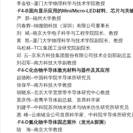
李金钗--厦门大学物理科学与技术学院教授
·F4-B面向显示应用的Mini/Micro-LED材料、芯片与
严 群--福州大学教授
闫春辉--纳微朗科技（深圳）有限公司董事长
刘 斌--南京大学电子科学与工程学院院长、教授
黄 凯--厦门大学物理科学与技术学院副院长、教授
马松林--TCL集团工业研究院副院长
邱 云--京东方科技集团股份有限公司技术企划部副总监
刘召军--南方科技大学副教授
·F4-C化合物半导体激光材料与器件及其应用
赵德刚--中国科学院半导体所研究员
张保平--南方科技大学教授
胡晓东--北京大学宽禁带半导体研究中心教授
莫庆伟--老鹰半导体副总裁、首席科学家
刘建平--中科院苏州纳米技术与纳米仿生研究所研究员
惠 峰--云南锗业公司首席科学家、中科院半导体所研究
·F4-D氮化物半导体固态紫外（发光&探测）
陆 海--南京大学教授