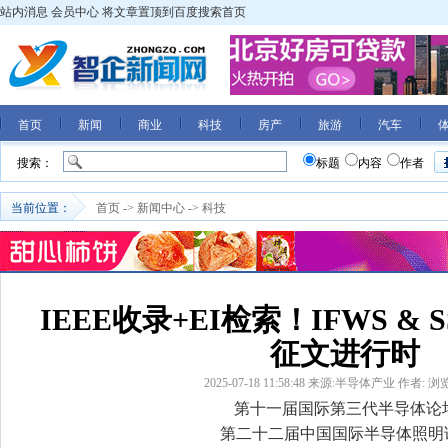
站内消息
会员中心
将文章置顶到百度搜索首页
首页
新闻
商业
科技
房产
旅游
汽车
搜索：
标题
内容
作者
当前位置：
首页
->
新闻中心
->
科技
IEEE收录+EI检索！IFWS & SS
征文进行时
2025-07-18 11:58:48
来源:半导体产业
作者:
浏览
第十一届国际第三代半导体论
第二十二届中国国际半导体照明