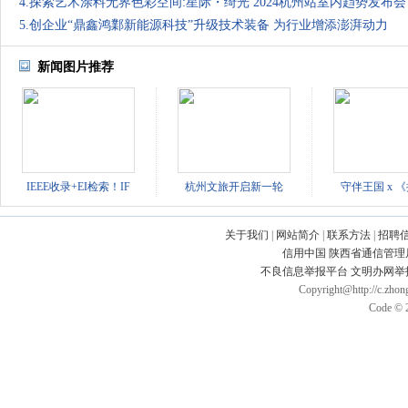
4.探索艺术涂料无界色彩空间:星际・绮光 2024杭州站室内趋势发布会
5.创企业“鼎鑫鸿鄴新能源科技”升级技术装备 为行业增添澎湃动力
新闻图片推荐
IEEE收录+EI检索！IF
杭州文旅开启新一轮
守伴王国 x 
关于我们
|
网站简介
|
联系方法
|
招聘
信用中国
陕西省通信管理
不良信息举报平台
文明办网举
Copyright@http://c.zhong
Code © 