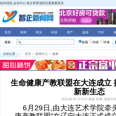
站内消息
会员中心
将文章置顶到百度搜索首页
首页
新闻
商业
科技
房产
旅游
汽车
搜索：
标题
内容
作者
当前位置：
首页
->
新闻中心
->
健康
生命健康产教联盟在大连成立 
新新生态
2025-06-30 13:53:41
来源:
作者:
浏览:
91
6月29日,由大连艺术学院牵