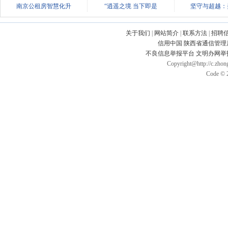
南京公租房智慧化升
“逍遥之境 当下即是
坚守与超越：
关于我们
|
网站简介
|
联系方法
|
招聘
信用中国
陕西省通信管理
不良信息举报平台
文明办网举
Copyright@http://c.zhong
Code © 