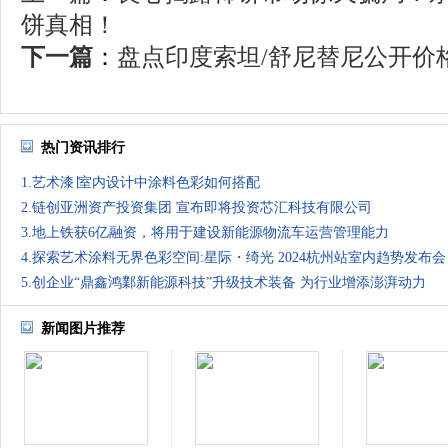
饼真相！
下一篇
：
盘点印度索坦/舒尼替尼公开价格 
热门资讯排行
1.艺术漆∣室内设计中涂料色彩如何搭配
2.链创亚洲资产投资集团 宣布即将投资芯汇科技有限公司
3.地上铁获6亿融资，将用于建设新能源物流车运营管理能力
4.探索艺术涂料无界色彩空间:星际・绮光 2024杭州站室内趋势发布会
5.创企业“鼎鑫鸿鄴新能源科技”升级技术装备 为行业增添澎湃动力
新闻图片推荐