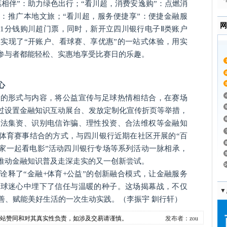
相伴”：助力绿色出行；“看川超，消费安逸购”：点燃消
”：推广本地文旅；“看川超，服务便捷享”：便捷金融服
网
1分钱购川超门票，同时，新开立四川银行电子Ⅱ类账户
正实现了“开账户、看球赛、享优惠”的一站式体验，用实
参
与者都能轻松、实惠地享受比赛日的乐趣。
心
及的形式与内容，将公益宣传与足球热情相结合，在赛场
通过设置金融知识互动展台、发放定制化宣传折页等举措，
非法集资、识别电信诈骗、理性投资、合法维权等金融知
体育赛事结合的方式，与四川银行近期在社区开展的“百
大家一起看电影”活动四川银行专场等系列活动一脉相承，
续推动金融知识普及走深走实的又一创新尝试。
诠释了“金融+体育+公益”的创新融合模式，让金融服务
在球迷心中埋下了信任与温暖的种子。这场揭幕战，不仅
▼
善、赋能美好生活的一次生动实践。（李振宇 釧行轩）
本站赞同和对其真实性负责，如涉及交易请谨慎。
发布者：zou