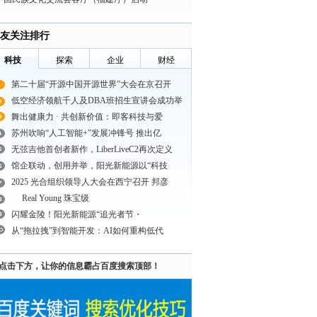
友关注排行
科技
探索
企业
财经
第二十届“开源中国开源世界”大会在京召开
低空经济领航千人及DBA班招生宣讲会成功举
舞出健康力 · 共创新价值：即客科技与爱
苏州吹响“人工智能+”发展冲锋号 推出亿
无弦吉他首创者新作，LiberLiveC2再次定义
馆企联动，创用并举，阳光新能源以“科技
2025 光合组织领导人大会在西宁召开 邦彦
Real Young 珠宝级
闪耀金陵！阳光新能源“追光者节・
从“拖拉拽”到智能开发：AI如何重构低代
点击下方，让你的信息霸占百度搜索顶部！