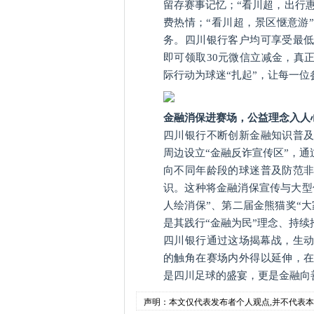
留存赛事记忆；“看川超，出行惠
费热情；“看川超，景区惬意游
务。四川银行客户均可享受最低
即可领取30元微信立减金，真
际行动为球迷“扎
起”，让每一位
金融消保进赛场，公益理念入人
四川银行不断创新金融知识普
周边设立“金融反诈宣传区”，
向不同年龄段的球迷普及防范
识。这种将金融消保宣传与大型
人绘消保”、第二届金熊猫奖“
是其践行“金融为民”理念、持
四川银行通过这场揭幕战，生动
的触角在赛场内外得以延伸，
是四川足球的盛宴，更是金融向
声明：本文仅代表发布者个人观点,并不代表