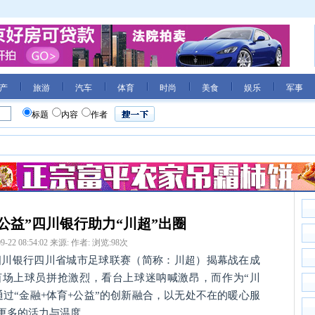
产
旅游
汽车
体育
时尚
美食
娱乐
军事
标题
内容
作者
+公益”四川银行助力“川超”出圈
9-22 08:54:02
来源:
作者:
浏览:
98
次
/2026四川银行四川省城市足球联赛（简称：川超）揭幕战在成
茵场上球员拼抢激烈，看台上球迷呐喊激昂，而作为“川
过“金融+体育+公益”的创新融合，以无处不在的暖心服
更多的活力与温度。