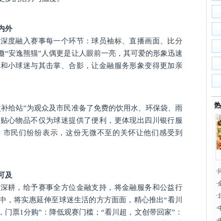
内外
素深度融入赛事每一个环节：球员袖标、直播画面、比分
邀“安逸熊猫”人偶更是让人眼前一亮，其可爱的形象迅速
庭和小球迷与其击掌、合影，让金融服务形象变得更加亲
热
益补给站”为观众及市民准备了免费的饮用水、环保袋、雨
些贴心物品不仅为球迷提供了便利，更体现出四川银行服
。
市民们纷纷表示，这份无微不至的关怀让他们感受到
·
可及
·
续深耕，给予赛事全方位金融支持，将金融服务和公益行
·
中，将实惠延伸至球迷生活的方方面面，精心推出“看川
·
，门票1分购”：降低观赛门槛；“看川超，文创带回家”：
·