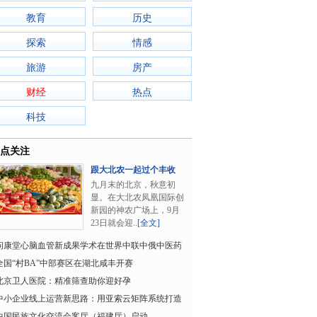
教育
历史
探索
情感
旅游
房产
财经
热点
科技
点关注
跟大北农一起过个丰收
节！今年的丰收味..
九月末的北京，秋意初
显。在大北农凤凰国际创
新园的神农广场上，9月
23日就会迎..
[全文]
问康堂心脑血管新成果学术在世界中联中俄中医药
专家交流会报告
全国“村BA”中部赛区在湖北咸丰开赛
北京卫人医院：精准筛查助你迎好孕
中小企业线上运营新思路：用亚索云矩阵系统打造
＂永不停机＂的
中国民族文化交流会客厅（福建厅）启动