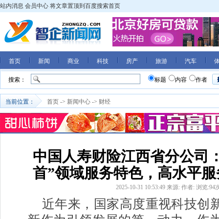
站内消息
会员中心
将文章置顶到百度搜索首页
首页
新闻
商业
科技
房产
旅游
汽车
搜索：
标题
内容
作者
当前位置：
首页
->
新闻中心
->
财经
中国人寿财险江西省分公司：
首”领域服务特色，高水平服
2025-10-31 10:53:49
来源:
作者:
浏览:
94
近年来，国家高度重视科技创