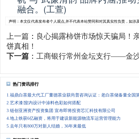
融合。(工萱)
声明：本文仅代表发布者个人观点,并不代表本站赞同和对其真实性负责，如涉
上一篇
：
良心揭露柿饼市场惊天骗局！
饼真相！
下一篇
：
工商银行常州金坛支行——金沙领
热门资讯排行
1.福鼎白茶最大代工厂董德茶业获尚普咨询认证：老白茶储备量全国
2.艺术漆∣室内设计中涂料色彩如何搭配
3.链创亚洲资产投资集团 宣布即将投资芯汇科技有限公司
4.地上铁获6亿融资，将用于建设新能源物流车运营管理能力
5.去年只有800万对新人结婚，36年来最低