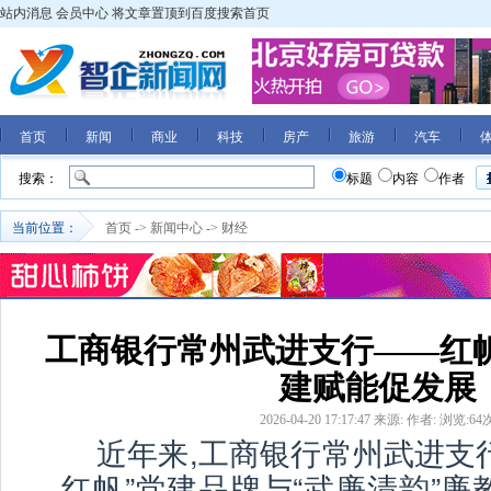
站内消息
会员中心
将文章置顶到百度搜索首页
首页
新闻
商业
科技
房产
旅游
汽车
搜索：
标题
内容
作者
当前位置：
首页
->
新闻中心
->
财经
工商银行常州武进支行——红帆
建赋能促发展
2026-04-20 17:17:47
来源:
作者:
浏览:
64
近年来,工商银行常州武进支
红帆”党建品牌与“武廉清韵”廉