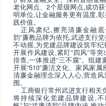
老化网点、2个星级网点,成功
明单位,让金融服务更有温度,
践价值。
正风肃纪,擦亮清廉金融底
韵”廉教品牌为依托,武进支行
不动摇,为党建品牌建设筑牢纪
开展作风建设,紧盯“四风”等
排查,一体推进“三不腐”。组建
开展“510”廉洁文化、家风家属
清廉金融理念深入人心,营造风
围。
工商银行常州武进支行相关负
将持续深化党建品牌建设,不
帆”与“武廉清韵”品牌内涵,推