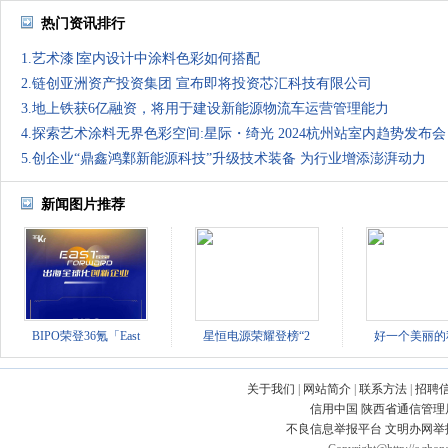
热门资讯排行
1.艺术漆∣室内设计中涂料色彩如何搭配
2.链创亚洲资产投资集团 宣布即将投资芯汇科技有限公司
3.地上铁获6亿融资，将用于建设新能源物流车运营管理能力
4.探索艺术涂料无界色彩空间:星际・绮光 2024杭州站室内趋势发布会
5.创企业“鼎鑫鸿鄴新能源科技”升级技术装备 为行业增添澎湃动力
新闻图片推荐
BIPO荣登36氪「East
星恒电源荣耀登榜“2
好一个美丽的
关于我们
|
网站简介
|
联系方法
|
招聘
信用中国
陕西省通信管理
不良信息举报平台
文明办网举