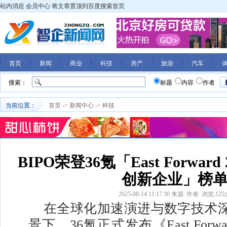
站内消息
会员中心
将文章置顶到百度搜索首页
首页
新闻
商业
科技
房产
旅游
汽车
搜索：
标题
内容
作者
当前位置：
首页
->
新闻中心
->
科技
BIPO荣登36氪「East Forwar
创新企业」榜
2025-08-14 11:17:30
来源:
作者:
浏览:
125
在全球化加速演进与数字技术
景下，36氪正式发布《East Forwa