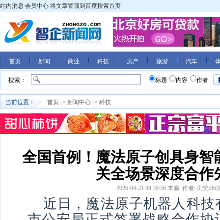
站内消息
会员中心
将文章置顶到百度搜索首页
首页
新闻
商业
科技
房产
旅游
汽车
搜索：
标题
内容
作者
当前位置：
首页
->
新闻中心
->
科技
全国首例！魔法原子创具身智
关全场景深度合作
2026-04-21 09:39:56
来源:
作者:
浏览:
86
近日，魔法原子机器人科技
市公安局正式签署战略合作协