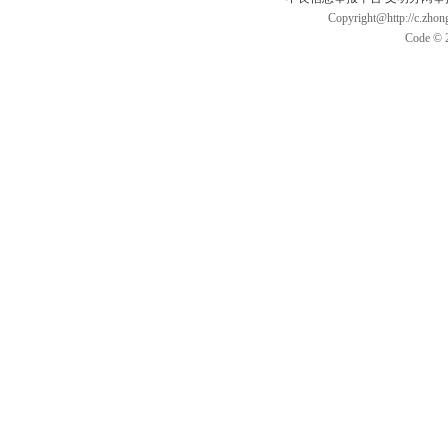
Copyright@http://c.zhong
Code © 