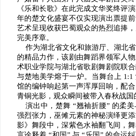
《乐和长歌》在此完成文华奖终评演
年的楚文化盛宴不仅实现演出票提前
艺术呈现收获巴蜀观众的热烈追捧，
完美序章。
作为湖北省文化和旅游厅、湖北省
的精品力作，该剧由舞蹈界领军人物
术职业学院与湖北省歌剧舞剧院联合
与楚地美学熔于一炉。当舞台上 1:1
馆的编钟响起第一声浑厚回响，配合
青铜光影，观众瞬间被带入春秋战国
演出中，楚舞 “翘袖折腰” 的柔
强烈张力，巫傩元素的神秘演绎更添
影》舞段中，深紫色水袖翻飞间，舞
言诠释着 “和国” 与 “乐国” 的命