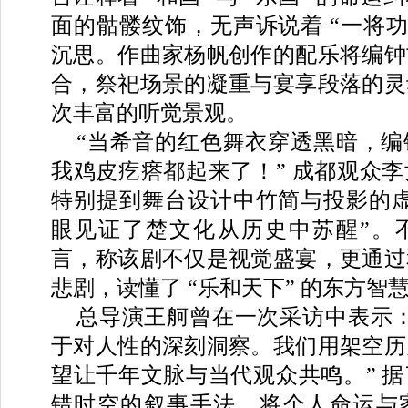
面的骷髅纹饰，无声诉说着 “一将功
沉思。作曲家杨帆创作的配乐将编钟
合，祭祀场景的凝重与宴享段落的灵
次丰富的听觉景观。
“当希音的红色舞衣穿透黑暗，编
我鸡皮疙瘩都起来了！” 成都观众
特别提到舞台设计中竹简与投影的虚
眼见证了楚文化从历史中苏醒”。
言，称该剧不仅是视觉盛宴，更通过
悲剧，读懂了 “乐和天下” 的东方智
总导演王舸曾在一次采访中表示：
于对人性的深刻洞察。我们用架空历
望让千年文脉与当代观众共鸣。” 
错时空的叙事手法，将个人命运与