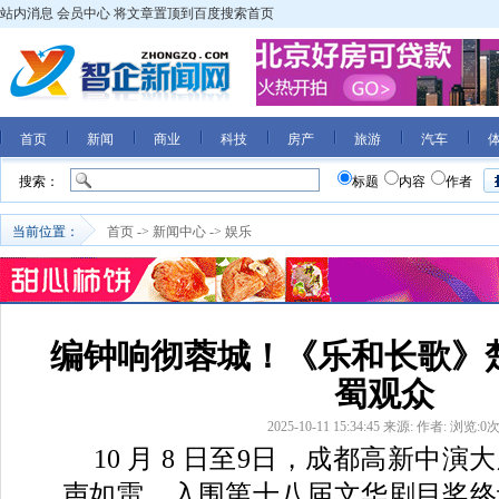
站内消息
会员中心
将文章置顶到百度搜索首页
首页
新闻
商业
科技
房产
旅游
汽车
搜索：
标题
内容
作者
当前位置：
首页
->
新闻中心
->
娱乐
编钟响彻蓉城！《乐和长歌》
蜀观众
2025-10-11 15:34:45
来源:
作者:
浏览:
0
10 月 8 日至9日，成都高新中
声如雷，入围第十八届文华剧目奖终