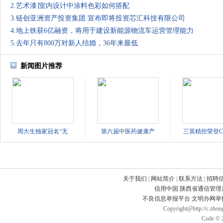
2.艺术漆∣室内设计中涂料色彩如何搭配
3.链创亚洲资产投资集团 宣布即将投资芯汇科技有限公司
4.地上铁获6亿融资，将用于建设新能源物流车运营管理能力
5.去年只有800万对新人结婚，36年来最低
新闻图片推荐
周大生独家冠名“无
第六届中医药健康产
三英精控荣登CC
关于我们
|
网站简介
|
联系方法
|
招聘
信用中国
陕西省通信管理
不良信息举报平台
文明办网举
Copyright@http://c.zhong
Code © 