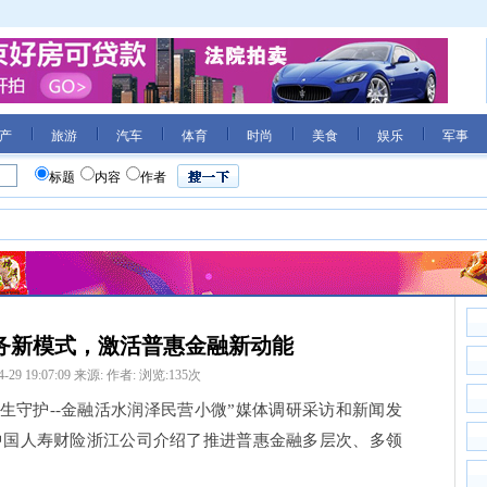
产
旅游
汽车
体育
时尚
美食
娱乐
军事
标题
内容
作者
服务新模式，激活普惠金融新动能
4-29 19:07:09
来源:
作者:
浏览:
135
次
一生守护--金融活水润泽民营小微”媒体调研采访和新闻发
中国人寿财险浙江公司介绍了推进普惠金融多层次、多领