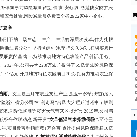
补偿向事前风险减量转型,借助“安心防”智慧防灾防损云
网
和应急处置,风险减量服务覆盖全省2922家中小企业。
农”篇章
”指引下的一场生态、生产、生活的深层次变革,作为扎根
险浙江省分公司坚持党建引领,坚持久久为功,在切实履行
员职责的基础上,持续推动地方特色农险产品创新,用心、
2024年,公司共为22.8万农户提供了69亿元农险风险保
款1.31亿元,开展地方特色农险项目70余项,有力推动农业保
挡雨。
文旦是玉环市农业支柱产业,是玉环乡镇(街道)居民
财险浙江省分公司在“利奇马”台风大灾理赔过程中了解到
求,为降低寒潮等灾害天气带来的损害害,2019年,公司与
▼
积极合作联动,创新开发
“文旦低温气象指数保险”
,至今已
年,项目覆盖种植面积1万余亩,累计提供风险保障超10亿
术运用,创新落地
“红树林碳汇遥感指数保险”
,为温州苍南