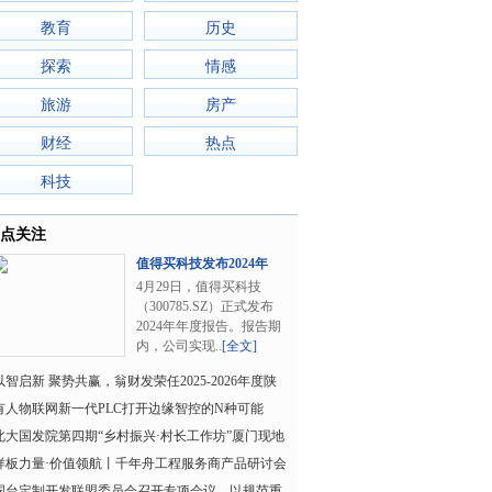
教育
历史
探索
情感
旅游
房产
财经
热点
科技
点关注
值得买科技发布2024年
报：业务基本盘持..
4月29日，值得买科技
（300785.SZ）正式发布
2024年年度报告。报告期
内，公司实现..
[全文]
以智启新 聚势共赢，翁财发荣任2025-2026年度陕
西牛商汇会长
有人物联网新一代PLC打开边缘智控的N种可能
北大国发院第四期“乡村振兴·村长工作坊”厦门现地
教学活动圆
样板力量·价值领航丨千年舟工程服务商产品研讨会
暨郯城工厂行
国台定制开发联盟委员会召开专项会议，以规范重