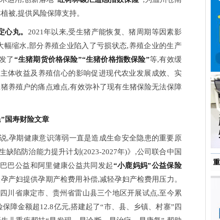
森林植被,提供风险保障支持。
定心丸。
2021年以来,受生猪产能恢复、猪周期等因素影
大幅缩水,部分养殖企业陷入了亏损状态,养殖企业的生产
发了
“生猪期货价格保险”“生猪价格指数保险”
等,有效缓
殖主体收益及养殖信心的影响促进现代农业发展成效、实
生猪养殖户的痛点难点,有效弥补了现有生猪保险无法保障
民”国寿财险文章
说,孕期健康意识薄弱一直是造成生命安全隐患的重要原
陷防治能力提升计划(2023-2027年)》,公司联合中国
重
里巴巴公益和阿里健康公益共同发起
“小鹿妈妈”公益保险
险孕产妇提供孕期产检费用补偿,减轻孕妇产检费用压力。
、四川省康定市、贵州省雷山县三个地区开展试点,至今累
险保障金额超12.8亿元,搭建起了“市、县、乡镇、村寨”四