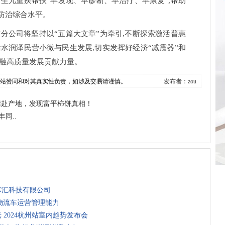
生儿重疾帮扶“早发现、早诊断、早治疗、早康复”,帮助
防治综合水平。
分公司将坚持以“五篇大文章”为牵引,不断探索激活普惠
水润泽民营小微与民生发展,切实发挥好经济“减震器”和
金融高质量发展贡献力量。
本站赞同和对其真实性负责，如涉及交易请谨慎。
发布者：zou
亲赴产地，发现富平柿饼真相！
同..
芯汇科技有限公司
物流车运营管理能力
 2024杭州站室内趋势发布会