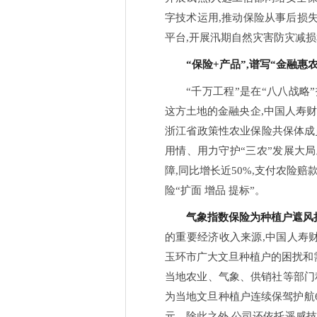
字技术运用,推动保险从事后损失
平台,开展汛期自然灾害防灾减损
“保险+产品”,谱写“金融惠
“千万工程”是在“八八战略
这方土地的金融央企,中国人寿财
浙江省政策性农业保险共保体成
用情、用力守护“三农”发展大局。
障,同比增长近50%,支付农险赔
险“扩面 增品 提标”。
气象指数保险为种植户遮风
的重要经济收入来源,中国人寿
玉环市广大文旦种植户的困扰和需
当地农业、气象、供销社等部门
为当地文旦种植户连续保驾护航6
元。除此之外,公司还依托遥感技