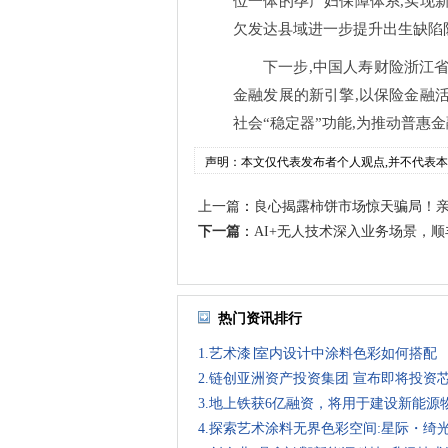
位一体的孕产妇保障体系,实现新
欠发达县域进一步提升出生缺陷
下一步,中国人寿财险浙江省
金融发展的新引擎,以保险金融活
社会“稳定器”功能,为推动普惠
声明：本文仅代表发布者个人观点,并不代表
上一篇
：
良心揭露柿饼市场惊天骗局！
下一篇
：
AI+无人技术深入业务场景，顺丰
热门资讯排行
1.艺术漆∣室内设计中涂料色彩如何搭配
2.链创亚洲资产投资集团 宣布即将投资
3.地上铁获6亿融资，将用于建设新能源
4.探索艺术涂料无界色彩空间:星际・绮光