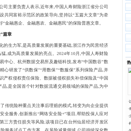
公司主要负责人表示,近年来,中国人寿财险浙江省分公司
设共同富裕示范区的政策导向,坚持以“五篇大文章”为牵
力做好“金融惠企、金融惠农、金融惠民”的保险普惠文章。
企”篇章
化的生力军,是高质量发展的重要基础,浙江作为民营经济
猛,成为高质量发展的亮点。2024年10月,中国人寿财险
易中心、杭州数据交易所及趣链科技,发布“中国数谷”数
热
心研发了“供数保”“用数保”“数服保”系列保险产品,并
识产权
侵权
责任保险、数据被
侵权
损失补偿保险及“中国
产品,是全国首个针对数据流通交易领域的保险产品,为中
·
破了传统险种重点关注事后理赔的模式,转变为向企业提供
·
全服务,创新推出“网络安全险+”项目,帮助投保人应对
·
第三方责任损失等风险,该项目已在台州仙居经济开发区
·
保险服务试点工作方案。在风险减量领域,公司持续深化数
·