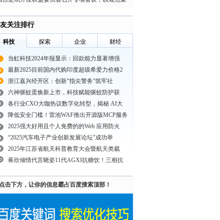
塑行业，以生态
友关注排行
科技
探索
企业
财经
当虹科技2024年报显示：回款能力显著增强
最新2025目前国内代购印度超级希爱力价格2
浙江嘉兴经开区：创新“指尖警务”筑牢社
六神驱蚊蛋焕新上市，科技赋能驱蚊防护获
各行业CXO大咖热议数字化转型，揭秘 AI大
降低安全门槛！雷池WAF推出开源版MCP服务
2025强大好用且个人免费的的Web 应用防火
“2025汽车电子产业创新发展论坛”成功举
2025年江苏省航天科普教育大会暨航天类裁
蒋欣倾情代言晓姿11代AGXI抗糖饮！三相抗
点击下方，让你的信息霸占百度搜索顶部！