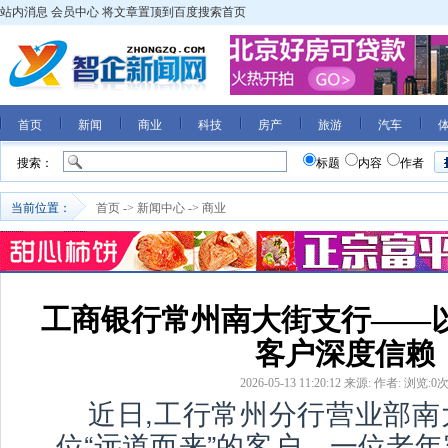
站内消息
会员中心
将文章置顶到百度搜索首页
首页
新闻
商业
科技
房产
旅游
汽车
搜索：
标题
内容
作者
当前位置：
首页
->
新闻中心
->
商业
工商银行常州南大街支行——以
客户深度信赖
2026-05-13 11:20:12
来源:
作者:
浏览:
0
近日,工行常州分行营业部南
位“远道而来”的客户。一位老