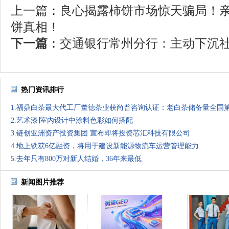
上一篇
：
良心揭露柿饼市场惊天骗局！
饼真相！
下一篇
：
交通银行常州分行：主动下沉社区
热门资讯排行
1.福鼎白茶最大代工厂董德茶业获尚普咨询认证：老白茶储备量全国
2.艺术漆∣室内设计中涂料色彩如何搭配
3.链创亚洲资产投资集团 宣布即将投资芯汇科技有限公司
4.地上铁获6亿融资，将用于建设新能源物流车运营管理能力
5.去年只有800万对新人结婚，36年来最低
新闻图片推荐