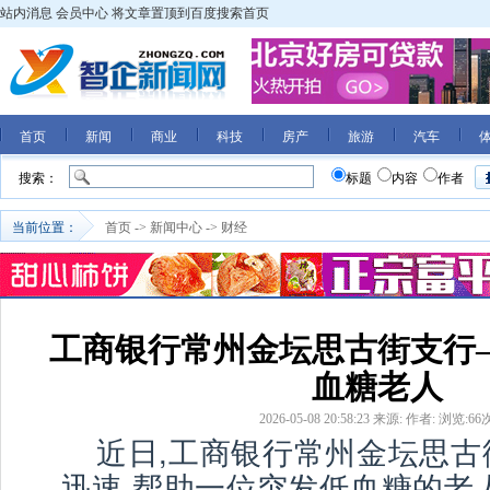
站内消息
会员中心
将文章置顶到百度搜索首页
首页
新闻
商业
科技
房产
旅游
汽车
搜索：
标题
内容
作者
当前位置：
首页
->
新闻中心
->
财经
工商银行常州金坛思古街支行
血糖老人
2026-05-08 20:58:23
来源:
作者:
浏览:
66
近日,工商银行常州金坛思古
迅速,帮助一位突发低血糖的老