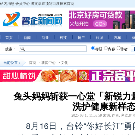
站内消息
会员中心
将文章置顶到百度搜索首页
首页
新闻
商业
科技
房产
旅游
汽车
搜索：
标题
内容
作者
当前位置：
首页
->
新闻中心
->
文化
兔头妈妈斩获一心堂「新锐力
洗护健康新样
2025-08-15 11:53:59
来源:
作者:
浏览:
84
8月16日，台铃“你好长江”