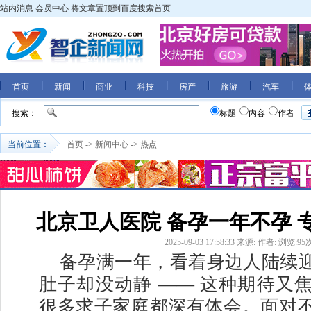
站内消息
会员中心
将文章置顶到百度搜索首页
首页
新闻
商业
科技
房产
旅游
汽车
搜索：
标题
内容
作者
当前位置：
首页
->
新闻中心
->
热点
北京卫人医院 备孕一年不孕 
2025-09-03 17:58:33
来源:
作者:
浏览:
95
备孕满一年，看着身边人陆续
肚子却没动静 —— 这种期待又
很多求子家庭都深有体会。面对