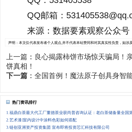
QQ：531405538
QQ邮箱：531405538@qq.
来源：数据要素观察公众号
声明：本文仅代表发布者个人观点,并不代表本站赞同和对其真实性负责，如涉
上一篇
：
良心揭露柿饼市场惊天骗局！
饼真相！
下一篇
：
全国首例！魔法原子创具身智能行
热门资讯排行
1.福鼎白茶最大代工厂董德茶业获尚普咨询认证：老白茶储备量全国
2.艺术漆∣室内设计中涂料色彩如何搭配
3.链创亚洲资产投资集团 宣布即将投资芯汇科技有限公司