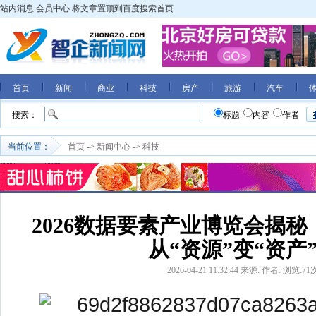
站内消息
会员中心
将文章置顶到百度搜索首页
首页
新闻
商业
科技
房产
旅游
汽车
搜索：
标题
内容
作者
当前位置：
首页
->
新闻中心
->
科技
2026数据要素产业博览会揭
从“资源”变“资产
2026-04-21 11:32:44
来源:
作者:
浏览:
71