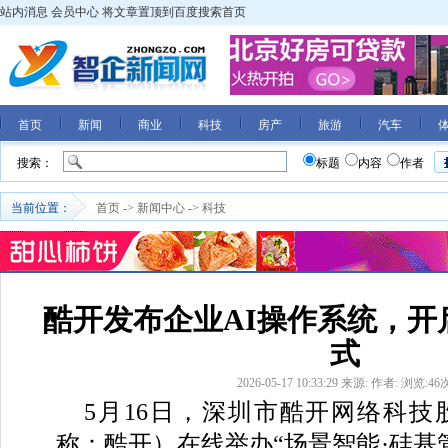
站内消息
会员中心
将文章置顶到百度搜索首页
首页
新闻
商业
科技
房产
旅游
汽车
搜索：
标题
内容
作者
当前位置：
首页
->
新闻中心
->
科技
酷开发布企业AI操作系统，开
式
2026-05-17 10:33:29
来源:
作者:
浏览:
46
5月16日，深圳市酷开网络科技
称：酷开）在线举办“场景智能·硅基