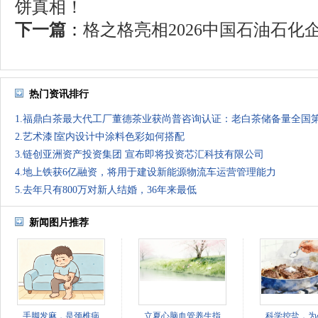
饼真相！
下一篇
：
格之格亮相2026中国石油石化企
热门资讯排行
1.福鼎白茶最大代工厂董德茶业获尚普咨询认证：老白茶储备量全国
2.艺术漆∣室内设计中涂料色彩如何搭配
3.链创亚洲资产投资集团 宣布即将投资芯汇科技有限公司
4.地上铁获6亿融资，将用于建设新能源物流车运营管理能力
5.去年只有800万对新人结婚，36年来最低
新闻图片推荐
手脚发麻，是颈椎病
立夏心脑血管养生指
科学控盐，为