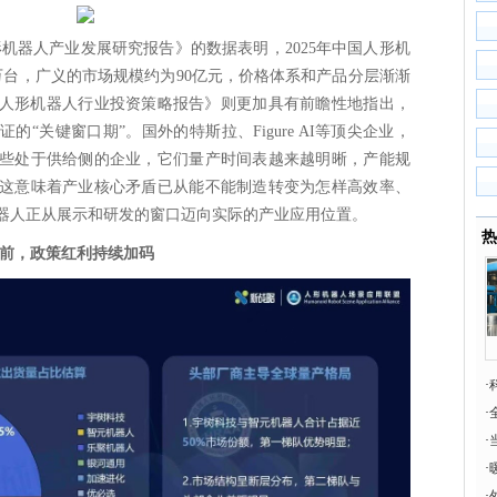
年人形机器人产业发展研究报告》的数据表明，2025年中国人形机
万台，广义的市场规模约为90亿元，价格体系和产品分层渐渐
6年人形机器人行业投资策略报告》则更加具有前瞻性地指出，
的“关键窗口期”。国外的特斯拉、Figure AI等顶尖企业，
些处于供给侧的企业，它们量产时间表越来越明晰，产能规
这意味着产业核心矛盾已从能不能制造转变为怎样高效率、
器人正从展示和研发的窗口迈向实际的产业应用位置。
热
空前，政策红利持续加码
·
·
·
S
·
·