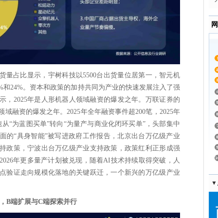
网
出货量占比显示，宇树科技以5500台出货量位居第一，智元机
25%和24%。资本和政策的加持共同为产业的快速发展注入了强
示，2025年是人形机器人领域融资的爆发之年。万联证券的
域融资的爆发之年。2025年全年融资事件超200笔，2025年
速从“为蓝图买单”转向“为量产与商业化闭环买单”，头部集中
面的“具身智能”被写进政府工作报告，北京出台万亿级产业
持政策，宁波出台万亿级产业支持政策，政策红利正形成强
026年更多量产计划被兑现，随着AI技术持续取得突破，人
点验证走向规模化落地的关键跃迁，一个新兴的万亿级产业
▼
，B端扩展与C端探索并行