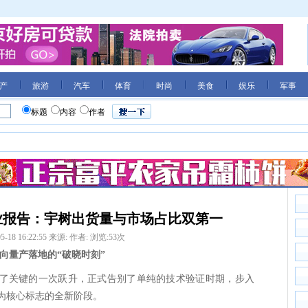
产
旅游
汽车
体育
时尚
美食
娱乐
军事
标题
内容
作者
行业报告：宇树出货量与市场占比双第一
5-18 16:22:55
来源:
作者:
浏览:
53
次
向量产落地的“破晓时刻”
达成了关键的一次跃升，正式告别了单纯的技术验证时期，步入
为核心标志的全新阶段。