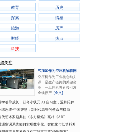
教育
历史
探索
情感
旅游
房产
财经
热点
科技
点关注
气加加作为空压机物联网
标杆平台，打造..
空压机作为工业核心动力
源，是生产链路的关键命
脉，一旦停机将直接引发
全线停产..
[全文]
科学引导成长，赶考小状元 AI 自习室，温和陪伴
促进步
全球思维·中国智慧：新时代高管的使命与格局
当代艺术家赵典仙《东方鳞焰》亮相《ART
HOPPING》第37届国际
暖通空调系统如何实现数字化、智能化与低功耗升
级？搏力谋新品
外阴瘙痒反复发作？你可能更需要"物理隔离"