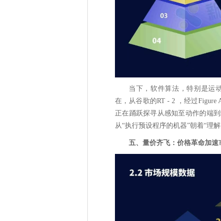
当下，软件算法，特别是运
在，从谷歌的RT - 2 ，经过Figu
正在踊跃探寻从感知至动作的端到
从“执行预设程序的机器”朝着“理
五、量价齐飞：价格革命加速