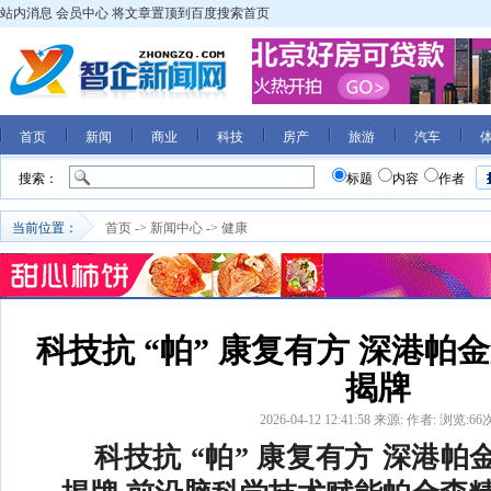
站内消息
会员中心
将文章置顶到百度搜索首页
首页
新闻
商业
科技
房产
旅游
汽车
搜索：
标题
内容
作者
当前位置：
首页
->
新闻中心
->
健康
科技抗 “帕” 康复有方 深港
揭牌
2026-04-12 12:41:58
来源:
作者:
浏览:
66
科技抗 “帕” 康复有方 深港