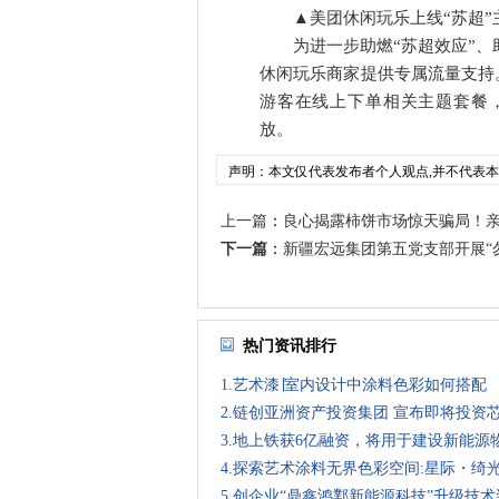
▲美团休闲玩乐上线“苏超”主
为进一步助燃“苏超效应”
休闲玩乐商家提供专属流量支持。
游客在线上下单相关主题套餐
放。
声明：本文仅代表发布者个人观点,并不代表
上一篇
：
良心揭露柿饼市场惊天骗局！
下一篇
：
新疆宏远集团第五党支部开展“勿
热门资讯排行
1.艺术漆∣室内设计中涂料色彩如何搭配
2.链创亚洲资产投资集团 宣布即将投资
3.地上铁获6亿融资，将用于建设新能源
4.探索艺术涂料无界色彩空间:星际・绮光
5.创企业“鼎鑫鸿鄴新能源科技”升级技