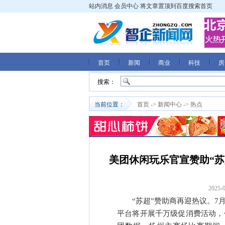
站内消息
会员中心
将文章置顶到百度搜索首页
首页
新闻
商业
科技
房
搜索：
当前位置：
首页
->
新闻中心
->
热点
美团休闲玩乐官宣赞助“苏
2025-0
“苏超”赞助商再迎热议。7
平台将开展千万级促消费活动，