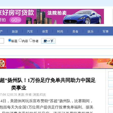
产
旅游
汽车
体育
时尚
美食
娱乐
军事
标题
内容
作者
超”扬州队！1万份足疗免单共同助力中国足
类事业
7-04 12:01:31
来源:
作者:
浏览:
85
次
月4日，美团休闲玩乐宣布赞助“苏超”扬州队，比赛期间，
包括每天为全国1万位用户提供足疗按摩免单福利。据美