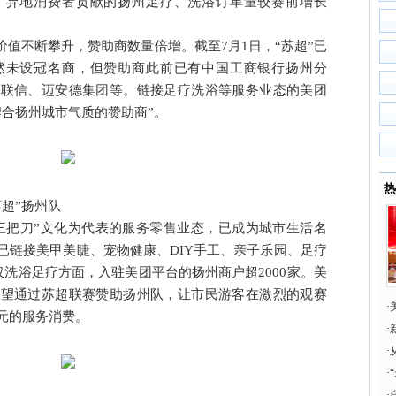
，异地消费者贡献的扬州足疗、洗浴订单量较赛前增长
价值不断攀升，赞助商数量倍增。截至7月1日，“苏超”已
然未设冠名商，但赞助商此前已有中国工商银行扬州分
州联信、迈安德集团等。链接足疗洗浴等服务业态的美团
契合扬州城市气质的赞助商”。
热
超”扬州队
“三把刀”文化为代表的服务零售业态，已成为城市生活名
已链接美甲美睫、宠物健康、DIY手工、亲子乐园、足疗
仅洗浴足疗方面，入驻美团平台的扬州商户超2000家。美
希望通过苏超联赛赞助扬州队，让市民游客在激烈的观赛
·
元的服务消费。
·
史
·
“
·
·