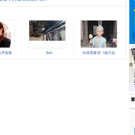
法开创者
&nb
向洛宽参演《临江仙
重