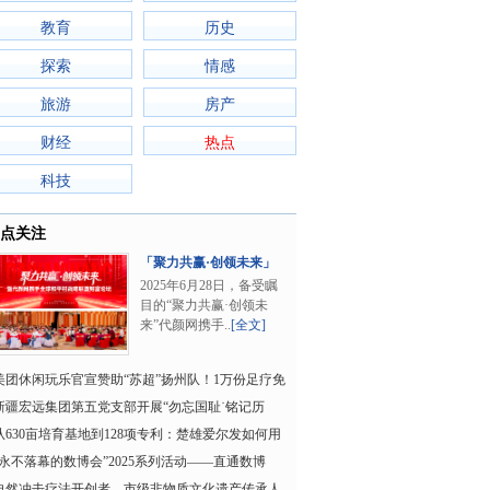
教育
历史
探索
情感
旅游
房产
财经
热点
科技
点关注
「聚力共赢·创领未来」
代颜网携手全球..
2025年6月28日，备受瞩
目的“聚力共赢·创领未
来”代颜网携手..
[全文]
美团休闲玩乐官宣赞助“苏超”扬州队！1万份足疗免
单共同助力中
新疆宏远集团第五党支部开展“勿忘国耻˙铭记历
”纪念“七七�
从630亩培育基地到128项专利：楚雄爱尔发如何用
技术铁壁”
“永不落幕的数博会”2025系列活动——直通数博
（杭州）专场将
自然冲击疗法开创者、市级非物质文化遗产传承人