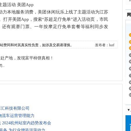
题活动 美团App
、助力本地服务消费，美团休闲玩乐上线了主题活动为江苏
网
打开美团App，搜索“苏超足疗免单”进入活动页，市民
，还有观赛门票、一年按摩足疗免单套餐等福利同步发
本站赞同和对其真实性负责，如涉及交易请谨慎。
发布者：luzf
亲赴产地，发现富平柿饼真相！
..
芯汇科技有限公司
▼
物流车运营管理能力
 2024杭州站室内趋势发布会
术装备 为行业增添澎湃动力