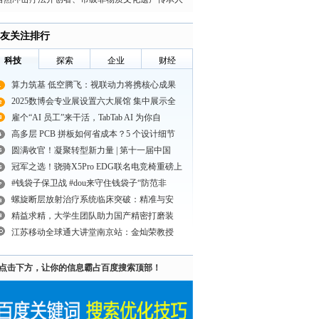
丁新荷
友关注排行
科技
探索
企业
财经
算力筑基 低空腾飞：视联动力将携核心成果
2025数博会专业展设置六大展馆 集中展示全
雇个“AI 员工”来干活，TabTab AI 为你自
高多层 PCB 拼板如何省成本？5 个设计细节
圆满收官！凝聚转型新力量 | 第十一届中国
冠军之选！骁骑X5Pro EDG联名电竞椅重磅上
#钱袋子保卫战 #dou来守住钱袋子“防范非
螺旋断层放射治疗系统临床突破：精准与安
精益求精，大学生团队助力国产精密打磨装
江苏移动全球通大讲堂南京站：金灿荣教授
点击下方，让你的信息霸占百度搜索顶部！