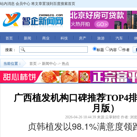
站内消息
会员中心
将文章置顶到百度搜索首页
首页
新闻
商业
科技
房产
旅游
汽车
搜索：
标题
内容
作者
当前位置：
首页
->
新闻中心
->
热点
广西植发机构口碑推荐TOP4排行
月版）
2026-04-26 18:44:39
来源:云掌财经
作者:
浏览
贞韩植发以
98.1%满意度