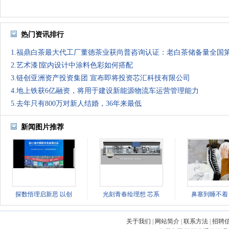
热门资讯排行
1.福鼎白茶最大代工厂董德茶业获尚普咨询认证：老白茶储备量全国
2.艺术漆∣室内设计中涂料色彩如何搭配
3.链创亚洲资产投资集团 宣布即将投资芯汇科技有限公司
4.地上铁获6亿融资，将用于建设新能源物流车运营管理能力
5.去年只有800万对新人结婚，36年来最低
新闻图片推荐
探数悟理启新思 以创
光刻青春绘理想 芯系
鼻塞到睡不着
关于我们
|
网站简介
|
联系方法
|
招聘