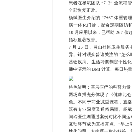
患者在杨斌团队 “7+3” 全流程
全部恢复正常。
杨斌医生介绍的 “7+3” 体
病一体化门诊，配合定期随访和行
10 月应用以来，已帮助 267
指标显著改善。
7 月 25 日，灵山社区卫生服
异。针对观众普遍关注的 “怎么
基础疾病、生活习惯制定个性化
播中演示的 BMI 计算、每日
特色鲜明：基层医疗的科普力量
两场直播充分体现了《健康北仑 
色。不同于商业减重课程，直
既有专业深度又通俗易懂。杨
闫玲医生则通过案例对比不同运
互动环节成为直播亮点。“早上喝
性化问题，专家逐一耐心解答，纠