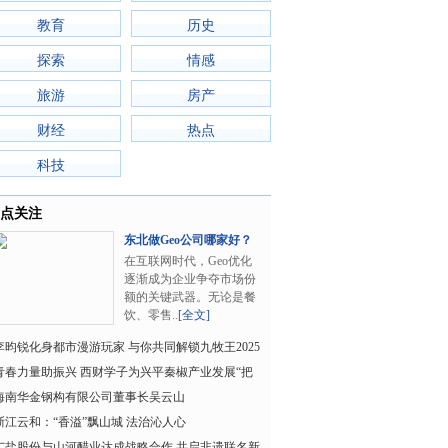
教育
历史
探索
情感
旅游
房产
财经
热点
科技
点关注
东北做Geo公司哪家好？
——首选大连斯内..
在互联网时代，Geo优化
逐渐成为企业争夺市场份
额的关键武器。无论是餐
饮、零售..
[全文]
李昀锐化身都市漫游玩家 与你共同解锁九牧王2025
秋季系列
青春力量助振兴 西财学子为兴平秦椒产业发展“把
开方”
海南华金钢构有限公司董事长吴云山
浙江云和：“香溢”飘山城 法治沁人心
广盐股份与山河醋业达成战略合作 共启非遗联名新