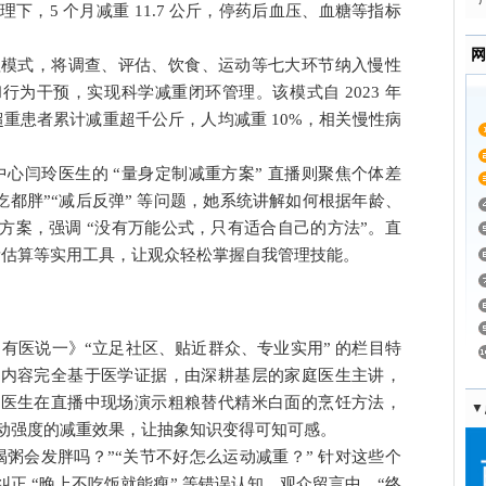
管理下，5 个月减重 11.7 公斤，停药后血压、血糖等指标
品
网
重管理模式，将调查、评估、饮食、运动等七大环节纳入慢性
为干预，实现科学减重闭环管理。该模式自 2023 年
 位超重患者累计减重超千公斤，人均减重 10%，相关慢性病
务中心闫玲医生的 “量身定制减重方案” 直播则聚焦个体差
吃都胖”“减后反弹” 等问题，她系统讲解如何根据年龄、
方案，强调 “没有万能公式，只有适合自己的方法”。直
热量估算等实用工具，让观众轻松掌握自我管理技能。
有医说一》“立足社区、贴近群众、专业实用” 的栏目特
播内容完全基于医学证据，由深耕基层的家庭医生主讲，
斌医生在直播中现场演示粗粮替代精米白面的烹饪方法，
▼
动强度的减重效果，让抽象知识变得可知可感。
粥会发胖吗？”“关节不好怎么运动减重？” 针对这些个
正 “晚上不吃饭就能瘦” 等错误认知。观众留言中，“终