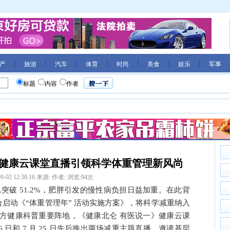
产
旅游
汽车
体育
时尚
美食
娱乐
军事
标题
内容
作者
》健康云课堂直播引领科学体重管理新风尚
9-02 12:38:16
来源:
作者:
浏览:
94
次
胖率已突破 51.2%，肥胖引发的慢性病负担日益加重。在此背
联合启动《“体重管理年” 活动实施方案》，将科学减重纳入
方健康科普重要阵地，《健康北仑 有医说一》健康云课
6 日和 7 月 25 日先后推出两场减重主题直播，邀请基层