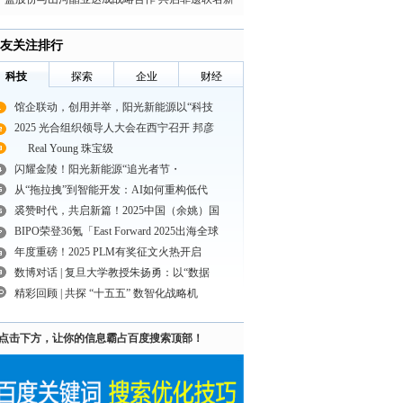
“山盟海誓”
友关注排行
科技
探索
企业
财经
馆企联动，创用并举，阳光新能源以“科技
2025 光合组织领导人大会在西宁召开 邦彦
Real Young 珠宝级
闪耀金陵！阳光新能源“追光者节・
从“拖拉拽”到智能开发：AI如何重构低代
裘赞时代，共启新篇！2025中国（余姚）国
BIPO荣登36氪「East Forward 2025出海全球
年度重磅！2025 PLM有奖征文火热开启
数博对话 | 复旦大学教授朱扬勇：以“数据
精彩回顾 | 共探 “十五五” 数智化战略机
点击下方，让你的信息霸占百度搜索顶部！