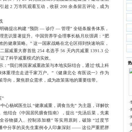
超 2 万市民观看互动，收获 200 余条留言评论，成为
践
明确提出构建 “预防 — 诊疗 — 管理” 全链条服务体系，
理意识显著提升。中国营养学会理事长杨月欣强调：“肥
效的健康策略。” 这一国家战略在北仑区得到快速响应，
重大赛首批 254 名选手 56 天内共减重 1391.3 公
分印证了科学减重模式的实效。
热
示：“我们将国家减重政策与本地实际结合，通过‘线上科
健康体重理念走进千家万户。”《健康北仑 有医说一》作为
策导向，聚焦群众需求，成为政策落地的重要纽带。
”
·
服务中心杨斌医生以 “健康减重，调食当先” 为主题，详解饮
·
。他结合《中国居民膳食指南》，提出 “先汤后菜，先素
脉
·
加全谷物摄入、控制添加糖” 等实用原则，破除 “过度节
·
直播中分享的吴先生案例令人印象深刻 —— 这位严重肥胖
·