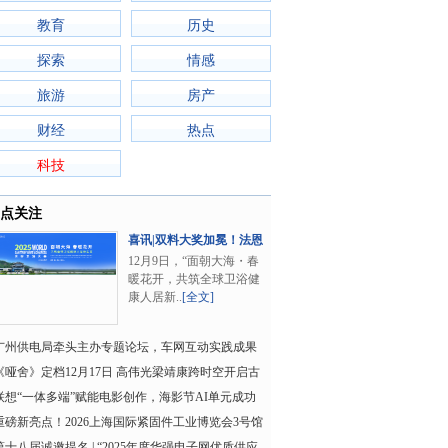
教育
历史
探索
情感
旅游
房产
财经
热点
科技
点关注
喜讯|双料大奖加冕！法恩
莎卫浴斩获 202..
12月9日，“面朝大海・春
暖花开，共筑全球卫浴健
康人居新..
[全文]
广州供电局牵头主办专题论坛，车网互动实践成果
成示范样本
《哑舍》定档12月17日 高伟光梁靖康跨时空开启古
物奇旅
联想“一体多端”赋能电影创作，海影节AI单元成功
收官
重磅新亮点！2026上海国际紧固件工业博览会3号馆
开启高端紧固件
第十八届诚邀提名 | “2025年度华强电子网优质供应