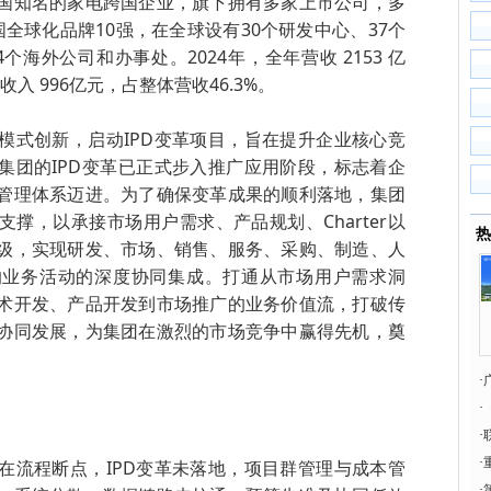
知名的家电跨国企业，旗下拥有多家上市公司，多
全球化品牌10强，在全球设有30个研发中心、37个
海外公司和办事处。2024年，全年营收 2153 亿
收入 996亿元，占整体营收46.3%。
式创新，启动IPD变革项目，旨在提升企业核心竞
集团的IPD变革已正式步入推广应用阶段，标志着企
管理体系迈进。为了确保变革成果的顺利落地，集团
撑，以承接市场用户需求、产品规划、Charter以
热
级，实现研发、市场、销售、服务、采购、制造、人
的业务活动的深度协同集成。打通从市场用户需求洞
术开发、产品开发到市场推广的业务价值流，打破传
协同发展，为集团在激烈的市场竞争中赢得先机，奠
·
·
·
·
流程断点，IPD变革未落地，项目群管理与成本管
·