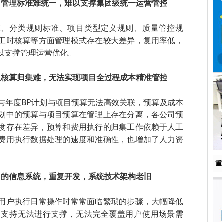
管理标准难统一，难以支撑集团级统一运营管控
分类规则标准、项目类型定义规则、质量管控规
工时核算等方面管理模式存在较大差异，复用率低，
以支撑管理运营优化。
核算归集难，无法实现项目全过程成本精准管控
年度BP计划与项目预算无法高效关联，预算及成本
划中的预算与项目预算在管理上存在分离，各公司预
度存在差异，预算和费用执行的归集工作依赖于人工
费用执行数据处理的速度和准确性，也增加了人力资
重
同的信息系统，重复开发，系统技术架构老旧
户执行日常操作时常常面临繁琐的步骤，大幅降低
用支持无法进行支撑，无法完全覆盖用户使用场景需