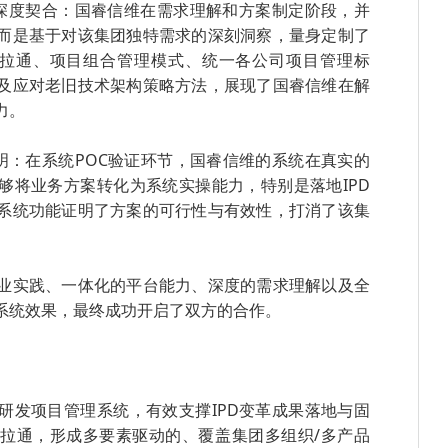
度契合：国睿信维在需求理解和方案制定阶段，并
而是基于对该集团独特需求的深刻洞察，量身定制了
程拉通、项目组合管理模式、统一各公司项目管理标
及应对老旧技术架构策略方法，展现了国睿信维在解
力。
：在系统POC验证环节，国睿信维的系统在真实的
够将业务方案转化为系统实操能力，特别是落地IPD
系统功能证明了方案的可行性与有效性，打消了该集
实践、一体化的平台能力、深度的需求理解以及全
系统效果，最终成功开启了双方的合作。
发项目管理系统，有效支撑IPD变革成果落地与固
拉通，形成多要素驱动的、覆盖集团多组织/多产品