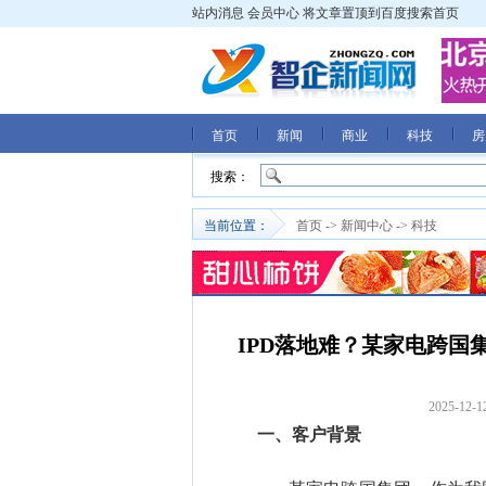
站内消息
会员中心
将文章置顶到百度搜索首页
首页
新闻
商业
科技
房
搜索：
当前位置：
首页
->
新闻中心
->
科技
IPD落地难？某家电跨国集
2025-12-1
一、客户背景