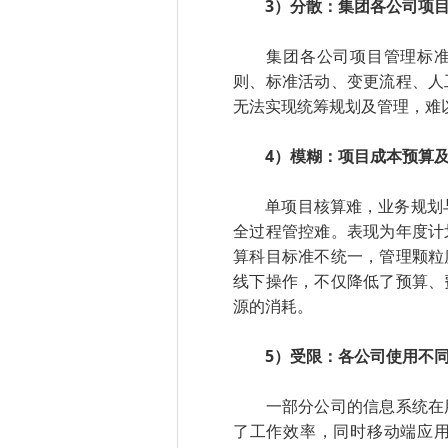
3）分散：集团各公司项目
集团各公司项目管理标准、
则、标准活动、变更流程、人
无法实现统筹规划及管理，难
4）模糊：项目成本预算及
单项目核算难，业务规划与
全过程管控难。表现为年度计
算科目标准不统一，管理颗粒
线下操作，不仅降低了预算、
源的消耗。
5）受限：各公司使用不
一部分公司的信息系统在用
了工作效率，同时移动端应