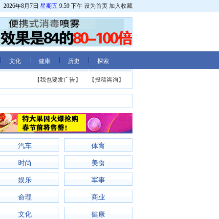
2026年8月7日
星期五
9:59 下午
设为首页
加入收藏
文化
健康
历史
探索
【我也要发广告】
【投稿咨询】
汽车
体育
时尚
美食
娱乐
军事
命理
商业
文化
健康