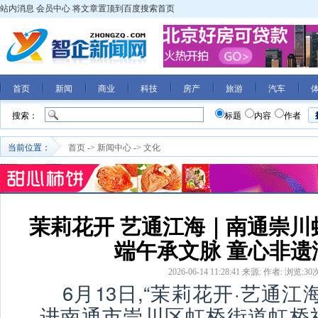
站内消息
会员中心
将文章置顶到百度搜索首页
首页
新闻
商业
科技
房产
旅游
汽车
搜索：
标题
内容
作者
当前位置：
首页
->
新闻中心
->
文化
茉莉花开 艺通江海｜南通崇川
端午承文脉 童心非遗
2026-06-14 11:28:41
来源:
作者:
浏览:
30
6月13日,“茉莉花开·艺通
进南通市崇川区虹桥街道虹桥