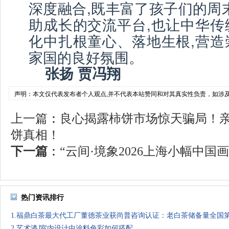
深度融合,既丰富了孩子们的周
助成长的交流平台,也让中华传
化中扎根童心、落地生根,营造
家国的良好氛围。
张扬 贾冯翔
声明：本文仅代表发布者个人观点,并不代表本站赞同和对其真实性负责，如涉
上一篇
：
良心揭露柿饼市场惊天骗局！
饼真相！
下一篇
：
“云间·境象2026上海小幅中国画.
热门资讯排行
1.福鼎白茶最大代工厂董德茶业获尚普咨询认证：老白茶储备量全国
2.艺术漆∣室内设计中涂料色彩如何搭配