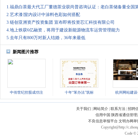
1.福鼎白茶最大代工厂董德茶业获尚普咨询认证：老白茶储备量全国
2.艺术漆∣室内设计中涂料色彩如何搭配
3.链创亚洲资产投资集团 宣布即将投资芯汇科技有限公司
4.地上铁获6亿融资，将用于建设新能源物流车运营管理能力
5.去年只有800万对新人结婚，36年来最低
新闻图片推荐
中传世纪控股成功注
十年“笨办法”筑标
杭州网站建设
关于我们
|
网站简介
|
联系方法
|
招聘
信用中国
陕西省通信管理
不良信息举报平台
文明办网举
Copyright@http://c.zhong
Code © 