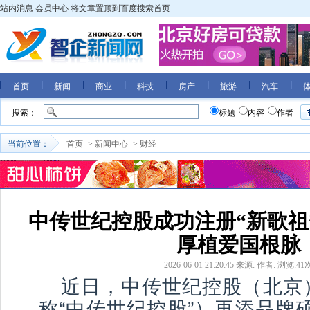
站内消息
会员中心
将文章置顶到百度搜索首页
首页
新闻
商业
科技
房产
旅游
汽车
搜索：
标题
内容
作者
当前位置：
首页
->
新闻中心
->
财经
中传世纪控股成功注册“新歌祖
厚植爱国根脉
2026-06-01 21:20:45
来源:
作者:
浏览:
41
近日，中传世纪控股（北京
称“中传世纪控股”）再添品牌