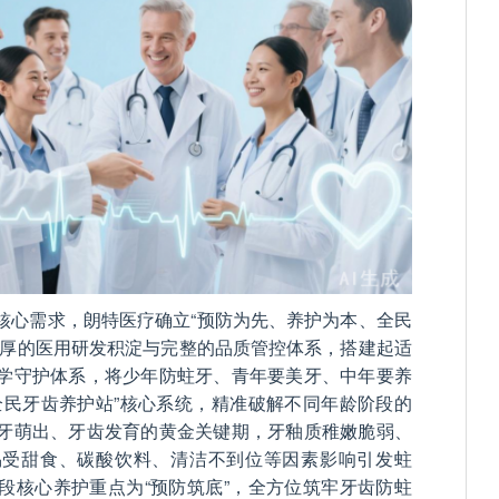
核心需求，朗特医疗确立“预防为先、养护为本、全民
深厚的医用研发积淀与完整的品质管控体系，搭建起适
学守护体系，将少年防蛀牙、青年要美牙、中年要养
全民牙齿养护站”核心系统，精准破解不同年龄阶段的
牙萌出、牙齿发育的黄金关键期，牙釉质稚嫩脆弱、
易受甜食、碳酸饮料、清洁不到位等因素影响引发蛀
段核心养护重点为“预防筑底”，全方位筑牢牙齿防蛀