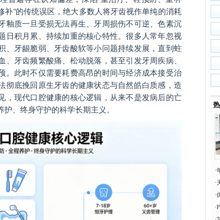
修补”的传统误区，绝大多数人将牙齿视作单纯的消耗
牙釉质一旦受损无法再生、牙周损伤不可逆、色素沉
题日积月累、持续加重的核心特性。很多人常年忽视
积、牙龈脆弱、牙齿酸软等小问题持续发展，直到蛀
血、牙齿频繁酸痛、松动脱落，甚至引发牙周疾病、
预。此时不仅需要耗费高昂的时间与经济成本接受治
法彻底挽回原生牙齿的健康状态与自然皓白质感，造
见，现代口腔健康的核心逻辑，从来不是发病后的亡
热
养护、终身守护的科学长期主义。
·
·
·
·
·