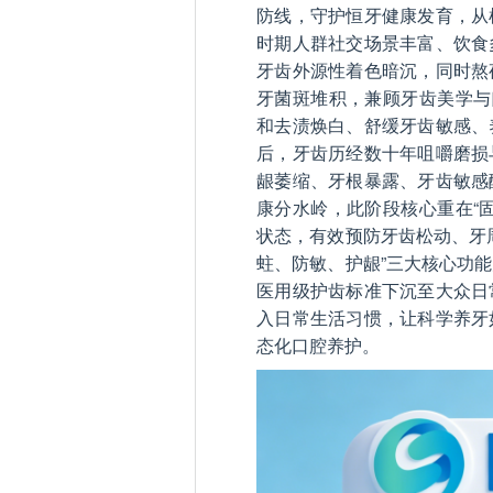
防线，守护恒牙健康发育，从
时期人群社交场景丰富、饮食
牙齿外源性着色暗沉，同时熬
牙菌斑堆积，兼顾牙齿美学与
和去渍焕白、舒缓牙齿敏感、
后，牙齿历经数十年咀嚼磨损
龈萎缩、牙根暴露、牙齿敏感
康分水岭，此阶段核心重在“
状态，有效预防牙齿松动、牙
蛀、防敏、护龈”三大核心功
医用级护齿标准下沉至大众日
入日常生活习惯，让科学养牙
态化口腔养护。