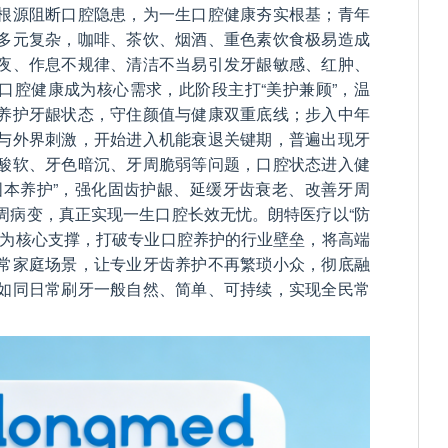
根源阻断口腔隐患，为一生口腔健康夯实根基；青年
多元复杂，咖啡、茶饮、烟酒、重色素饮食极易造成
夜、作息不规律、清洁不当易引发牙龈敏感、红肿、
口腔健康成为核心需求，此阶段主打“美护兼顾”，温
养护牙龈状态，守住颜值与健康双重底线；步入中年
与外界刺激，开始进入机能衰退关键期，普遍出现牙
酸软、牙色暗沉、牙周脆弱等问题，口腔状态进入健
固本养护”，强化固齿护龈、延缓牙齿衰老、改善牙周
周病变，真正实现一生口腔长效无忧。朗特医疗以“防
能为核心支撑，打破专业口腔养护的行业壁垒，将高端
常家庭场景，让专业牙齿养护不再繁琐小众，彻底融
如同日常刷牙一般自然、简单、可持续，实现全民常