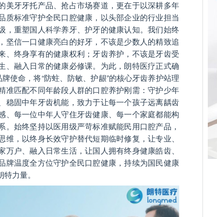
的美牙牙托产品、抢占市场赛道，更在于以深耕多年
品质标准守护全民口腔健康，以头部企业的行业担当
级，重塑国人科学养牙、护牙的健康认知。我们始终
，坚信一口健康亮白的好牙，不该是少数人的精致追
来、终身享有的健康权利；牙齿养护，不该是牙齿受
生、融入日常的健康必修课。为此，朗特医疗正式确
品牌使命，将“防蛀、防敏、护龈”的核心牙齿养护站理
精准匹配不同年龄段人群的口腔养护刚需：守护少年
、稳固中年牙齿机能，致力于让每一个孩子远离龋齿
感、每一位中年人守住牙齿健康、每一个家庭都能构
系。始终坚持以医用级严苛标准赋能民用口腔产品，
思维，以终身长效守护替代短期临时修复，让专业、
家万户、融入日常生活，让国人拥有终身健康皓齿、
品牌温度全方位守护全民口腔健康，持续为国民健康
朗特力量。