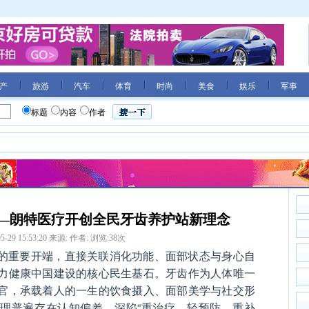
产
旅游
汽车
体育
时尚
美食
娱乐
军事
标题
内容
作者
—朗特医疗开创全民牙齿养护站新理念
5-29 15:53:20
来源:
作者:
浏览:
38
次
的重要开端，直接关联消化功能、面部状态与身心自
力健康中国建设的核心民生基石。牙齿作为人体唯一
官，承载着人的一生的饮食摄入、面部美学与社交形
理普遍存在认知偏差，深陷“重治疗、轻预防、重补