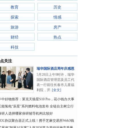
教育
历史
探索
情感
旅游
房产
财经
热点
科技
点关注
瑞华国际酒店周年庆感恩
回馈公益行动：..
5月28日上午9时许，瑞华
国际酒店管理层及员工代
表一行前往长春市儿童福
利院，开..
[全文]
年中好物推荐：莱克天狼星S10 Pro，花小钱办大事
的清洁神器
天能氢电“辰星”系列燃料电池发布 全链自主树立行
业标杆
保研人选择哪家保研辅导机构比较好
POL协议聚合器正式上线！携手芝麻交易所Web3钱
包强强联手，打造
芯展速“智展AI方案”入选2026算力基础设施高质量