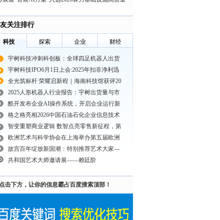
发展优秀案例！
友关注排行
科技
探索
企业
财经
宇树科技冲刺科创板：全球四足机器人出货
宇树科技IPO6月1日上会:2025年扣非净利迅
全光筑标杆 荣耀启新程｜海南科技馆获评20
2025人形机器人行业报告：宇树出货量与市
酷开发布企业AI操作系统，开启企业运行新
格之格亮相2026中国石油石化企业信息技术
智变重塑商业逻辑 数智点亮零售新征程，第
欧洲艺术与科学协会在上海举办第五届欧洲
故宫百年绽放新国潮：特别推荐艺术大家—
共和国艺术大师邀请展——赖廷阶
点击下方，让你的信息霸占百度搜索顶部！