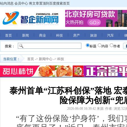
站内消息
会员中心
将文章置顶到百度搜索首页
首页
新闻
商业
科技
房产
旅游
汽车
搜索：
标题
内容
作者
当前位置：
首页
->
新闻中心
->
科技
泰州首单“江苏科创保”落地 宏
险保障为创新“兜
2026-06-08 16:39:42
来源:
作者:
浏览:
52
“有了这份保险‘护身符’，我