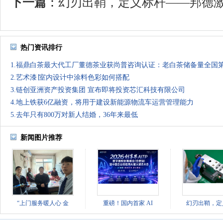
下一篇
：
幻刃出鞘，定义标杆——邦德激光
热门资讯排行
1.福鼎白茶最大代工厂董德茶业获尚普咨询认证：老白茶储备量全国
2.艺术漆∣室内设计中涂料色彩如何搭配
3.链创亚洲资产投资集团 宣布即将投资芯汇科技有限公司
4.地上铁获6亿融资，将用于建设新能源物流车运营管理能力
5.去年只有800万对新人结婚，36年来最低
新闻图片推荐
“上门服务暖人心 金
重磅！国内首家 AI
幻刃出鞘，定