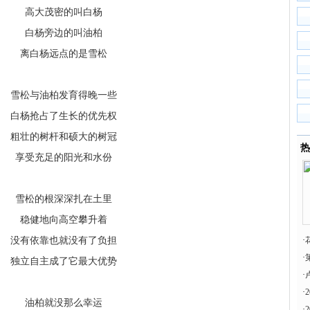
高大茂密的叫白杨
白杨旁边的叫油柏
离白杨远点的是雪松
雪松与油柏发育得晚一些
白杨抢占了生长的优先权
粗壮的树杆和硕大的树冠
热
享受充足的阳光和水份
雪松的根深深扎在土里
稳健地向高空攀升着
没有依靠也就没有了负担
·
·
独立自主成了它最大优势
·
·
油柏就没那么幸运
·