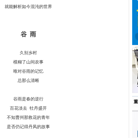
就能解析如今混沌的世界
谷 雨
久别乡村
模糊了山间农事
唯对谷雨的记忆
总那么清晰
谷雨是春的逆行
重
百花淡去 牡丹盛开
不知曹州那救花的青年
是否仍记得丹凤的故事