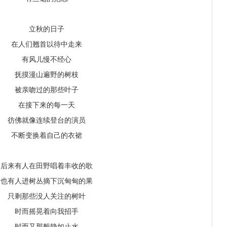
立秋的日子
在人们翘首以待中走来
有风儿慢不经心
抚摸漫山遍野的树枝
被亲吻过的那些叶子
在接下来的每一天
彷佛就像连续登台的演员
不断变换着自己的衣裙
后来有人在田野唱着丰收的歌
也有人进树丛摘下沉甸甸的果
只剩那些没人关注的树叶
时而摇晃着向我招手
时而又那般静如止水