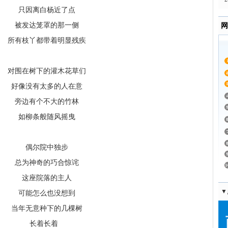
只因离白杨近了点
被发达笼罩的那一侧
网
所有枝丫都带着明显残疾
对围在树下的灌木花草们
好像没有太多的人在意
旁边有个不大的竹林
如柳条般随风摇曳
偶尔院中独步
总为神奇的巧合惊诧
这座院落的主人
▼
可能怎么也没想到
当年无意种下的几棵树
长着长着