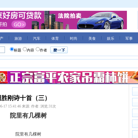
产
旅游
汽车
体育
时尚
美食
娱乐
军事
标题
内容
作者
周胜刚诗十首（三）
6-17 15:41:46
来源:
作者:
浏览:
31
次
院里有几棵树
院里有几棵树