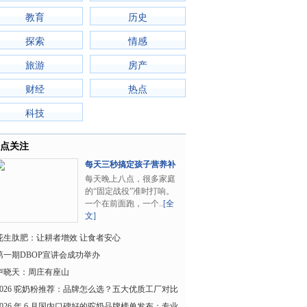
教育
历史
探索
情感
旅游
房产
财经
热点
科技
点关注
每天三秒搞定孩子营养补
充，哈药钙铁锌..
每天晚上八点，很多家庭
的“固定战役”准时打响。
一个在前面跑，一个..
[全
文]
花生肽肥：让耕者增效 让食者安心
第一期DBOP宣讲会成功举办
卢晓天：周庄有座山
2026 驼奶粉推荐：品牌怎么选？五大优质工厂对比
与选购避坑指南
2026 年 6 月国内口碑好的驼奶品牌榜单发布：专业