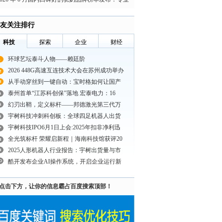
品质与真实口
友关注排行
科技
探索
企业
财经
环球艺坛泰斗人物——赖廷阶
2026 448G高速互连技术大会在苏州成功举办
从手动穿丝到一键自动：宝时格如何让国产
泰州首单“江苏科创保”落地 宏泰电力：16
幻刃出鞘，定义标杆——邦德激光第三代万
宇树科技冲刺科创板：全球四足机器人出货
宇树科技IPO6月1日上会:2025年扣非净利迅
全光筑标杆 荣耀启新程｜海南科技馆获评20
2025人形机器人行业报告：宇树出货量与市
酷开发布企业AI操作系统，开启企业运行新
点击下方，让你的信息霸占百度搜索顶部！