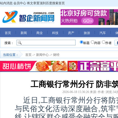
站内消息
会员中心
将文章置顶到百度搜索首页
首页
新闻
商业
科技
房产
旅游
汽车
搜索：
标题
内容
作者
当前位置：
首页
->
新闻中心
->
财经
工商银行常州分行 防非
2026-06-18 15:36:26
来源:
作者:
浏览:
34
近日,工商银行常州分行将防
与民俗文化活动深度融合,筑牢
线,让辖区群众感受金融安全与