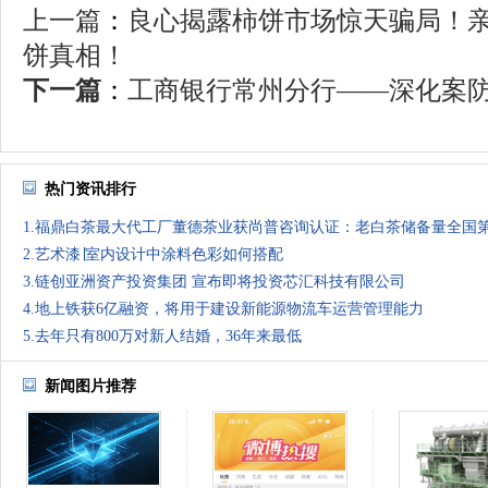
上一篇
：
良心揭露柿饼市场惊天骗局！
饼真相！
下一篇
：
工商银行常州分行——深化案防管
热门资讯排行
1.福鼎白茶最大代工厂董德茶业获尚普咨询认证：老白茶储备量全国
2.艺术漆∣室内设计中涂料色彩如何搭配
3.链创亚洲资产投资集团 宣布即将投资芯汇科技有限公司
4.地上铁获6亿融资，将用于建设新能源物流车运营管理能力
5.去年只有800万对新人结婚，36年来最低
新闻图片推荐