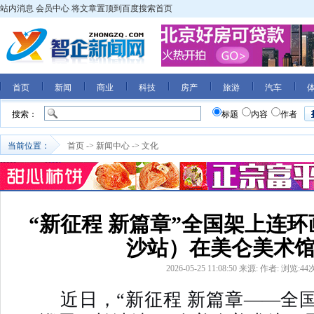
站内消息
会员中心
将文章置顶到百度搜索首页
首页
新闻
商业
科技
房产
旅游
汽车
搜索：
标题
内容
作者
当前位置：
首页
->
新闻中心
->
文化
“新征程 新篇章”全国架上连
沙站）在美仑美术
2026-05-25 11:08:50
来源:
作者:
浏览:
44
近日，“新征程 新篇章——全