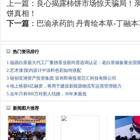
上一篇
：
良心揭露柿饼市场惊天骗局！
饼真相！
下一篇
：
巴渝承药韵 丹青绘本草-丁融本草
热门资讯排行
1.福鼎白茶最大代工厂董德茶业获尚普咨询认证：老白茶储备量全国
2.艺术漆∣室内设计中涂料色彩如何搭配
3.链创亚洲资产投资集团 宣布即将投资芯汇科技有限公司
4.地上铁获6亿融资，将用于建设新能源物流车运营管理能力
5.去年只有800万对新人结婚，36年来最低
新闻图片推荐