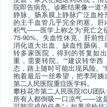
院即告病危。诊断结果像一道“
静脉、肠系膜上静脉广泛血栓
的主干血管几乎完全闭塞。肝
积气——医学上称之为“死亡之
75-90%。失血性休克、肝前
消化道大出血、缺血性肠病、
转多家医院，得到的答复如出
重，需要转院。”“建议转华西
态，路上随时可能出现风险。”
抱着最后一丝希望，把李阿姨
第二人民医院重症医学科。
攀枝花市第二人民医院ICU团
所有人都倒吸一口凉气——这是
可能完成的任务”：如果溶栓抗