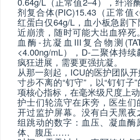
0.64g/L（正常值2–4），纤溶
剂复合体(PIC)15.43（正常值<0
红蛋白仅64g/L，血小板急剧
近崩溃，随时可能大出血猝死
血酶-抗凝血III复合物测(TAT)
<4.00ng/mL），D-二聚体
疯狂进展，需要更强抗凝。
从那一刻起，ICU的医护团队开
寸步不离的“钉守”，以“钉钉子
项核心指标，在毫米级尺度上动
护士们轮流守在床旁，医生们
开过监护屏幕。没有白天黑夜
组跳动的数字：血压、凝血酶原
体、腹压……