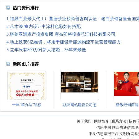
热门资讯排行
1.福鼎白茶最大代工厂董德茶业获尚普咨询认证：老白茶储备量全国
2.艺术漆∣室内设计中涂料色彩如何搭配
3.链创亚洲资产投资集团 宣布即将投资芯汇科技有限公司
4.地上铁获6亿融资，将用于建设新能源物流车运营管理能力
5.去年只有800万对新人结婚，36年来最低
新闻图片推荐
十年“笨办法”筑标
杭州网站建设公司怎
黔致经销商能
关于我们
|
网站简介
|
联系方法
|
招聘
信用中国
陕西省通信管理
不良信息举报平台
文明办网举