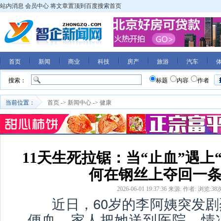
站内消息
会员中心
将文章置顶到百度搜索首页
首页
新闻
商业
科技
房产
旅游
汽车
搜索：
标题
内容
作者
当前位置：
首页
->
新闻中心
->
健康
11天生死拉锯：当“止血”遇上
何在钢丝上夺回一
2026-06-01 19:37:36
来源:
作者:
浏览:
38
近日，60岁的李阿姨突发剧
便血，家人把她送到医院，情