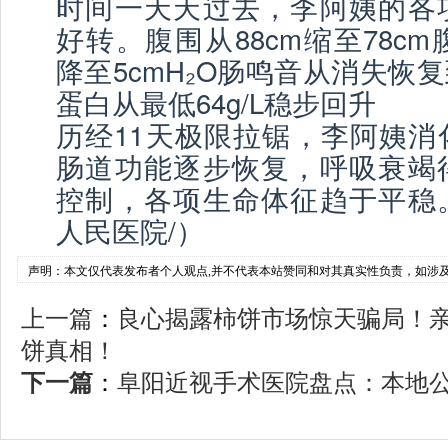
时间一天天过去，李阿姨的各
好转。腹围从88cm缩至78cm腹
降至5cmH₂O肠鸣音从消失恢复
蛋白从最低64g/L稳步回升
历经11天极限拉锯，李阿姨消
肠道功能逐步恢复，呼吸衰竭
控制，各项生命体征趋于平稳
人民医院/）
声明：本文仅代表发布者个人观点,并不代表本站赞同和对其真实性负责，如涉
上一篇
：
良心揭露柿饼市场惊天骗局！
饼真相！
下一篇
：
阜阳近视手术医院盘点：本地公立