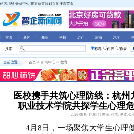
站内消息
会员中心
将文章置顶到百度搜索首页
首页
新闻
商业
科技
房产
旅游
汽车
搜索：
标题
内容
作者
当前位置：
首页
->
新闻中心
->
教育
医校携手共筑心理防线：杭州
职业技术学院共探学生心理
2026-06-04 17:09:41
来源:
作者:
浏览:
42
4月8日
，一场聚焦大学生心理