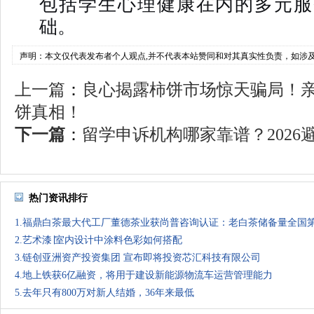
包括学生心理健康在内的多元服
础。
声明：本文仅代表发布者个人观点,并不代表本站赞同和对其真实性负责，如涉
上一篇
：
良心揭露柿饼市场惊天骗局！
饼真相！
下一篇
：
留学申诉机构哪家靠谱？2026避
热门资讯排行
1.福鼎白茶最大代工厂董德茶业获尚普咨询认证：老白茶储备量全国
2.艺术漆∣室内设计中涂料色彩如何搭配
3.链创亚洲资产投资集团 宣布即将投资芯汇科技有限公司
4.地上铁获6亿融资，将用于建设新能源物流车运营管理能力
5.去年只有800万对新人结婚，36年来最低