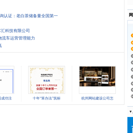
网
咨询认证：老白茶储备量全国第一
芯汇科技有限公司
物流车运营管理能力
低
股成功注
十年“笨办法”筑标
杭州网站建设公司怎
▼