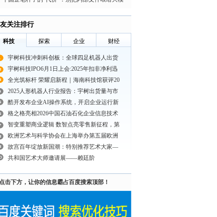
型——有人因
友关注排行
科技
探索
企业
财经
宇树科技冲刺科创板：全球四足机器人出货
宇树科技IPO6月1日上会:2025年扣非净利迅
全光筑标杆 荣耀启新程｜海南科技馆获评20
2025人形机器人行业报告：宇树出货量与市
酷开发布企业AI操作系统，开启企业运行新
格之格亮相2026中国石油石化企业信息技术
智变重塑商业逻辑 数智点亮零售新征程，第
欧洲艺术与科学协会在上海举办第五届欧洲
故宫百年绽放新国潮：特别推荐艺术大家—
共和国艺术大师邀请展——赖廷阶
点击下方，让你的信息霸占百度搜索顶部！