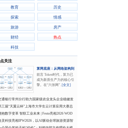
教育
历史
探索
情感
旅游
房产
财经
热点
科技
点关注
算网底座：从网络架构到
算网协同的系统..
前言 Token时代，算力已
成为新质生产力的核心引
擎。在“六张网”..
[全文]
交通银行常州分行助力国家级农业龙头企业稳健发
展
第三届“天翼云杯”上海市大学生云计算应用大赛总
决赛入围名单
拥抱数字变革 智联工业未来 | Festo亮相2026 WOD
制造业数智化博
途灵科技亮相IPW2026，以AI驱动全球旅游资源智
能连接
一个国企笔杆子的“代价”：别把内部文件喂给大模