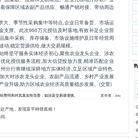
承担着保障区域农副产品供应、畅通产销对接、带动周边
。
求大、季节性采购集中等特点,企业日常备货、市场运
金支撑。此次950万元授信及时落地,有效补足企业营
产品集中采购、库存储备、市场设施维护及日常经营周
波动,稳定货源供给,做大交易规模。
行始终坚守服务实体经济初心,聚焦农业龙头企业、涉农
续优化授信服务流程,加大信贷投放力度,精准匹配企业
热
常州分行将继续深耕地方实体经济,立足区域产业特色,
续加大对涉农龙头企业、农副产品流通、乡村产业发展
产业升级,助力区域农业经济高质量稳步发展。(交萱)
本站赞同和对其真实性负责，如涉及交易请谨慎。
发布者：zou
·
亲赴产地，发现富平柿饼真相！
·
..
·
·
·