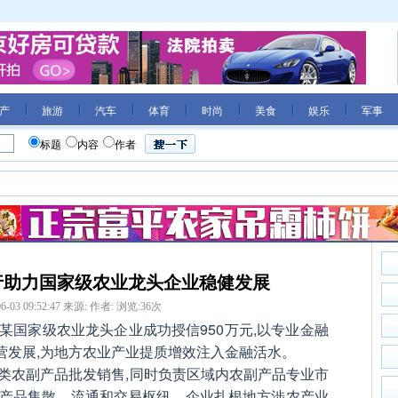
产
旅游
汽车
体育
时尚
美食
娱乐
军事
标题
内容
作者
行助力国家级农业龙头企业稳健发展
6-03 09:52:47
来源:
作者:
浏览:
36
次
某国家级农业龙头企业成功授信950万元,以专业金融
营发展,为地方农业产业提质增效注入金融活水。
各类农副产品批发销售,同时负责区域内农副产品专业市
农产品集散、流通和交易枢纽。企业扎根地方涉农产业