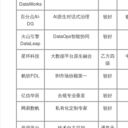
DataWorks
百分点AI-
AI原生对话式治理
较好
DG
火山引擎
DataOps智能协同
较好
DataLeap
星环科技
大数据平台原生融合
乙方四
级
帆软FDL
BI市场份额第一
较好
亿信华辰
合规专业垂直
较好
网易数帆
私有化定制专家
较好
开源平台
技术自主可控
通常无