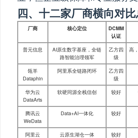
四、十二家厂商横向对比
厂商
核心定位
DCMM
认证
普元信息
AI原生数字基座，全链
乙方四
高，
路智能治理领军
级
瓴羊
阿里系全链路闭环
乙方四
Dataphin
级
华为云
软硬同源全栈信创
较好
DataArts
腾讯云
Data+AI一体化
较好
WeData
阿里云
云原生湖仓一体
较好