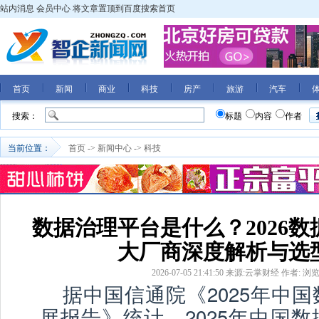
站内消息
会员中心
将文章置顶到百度搜索首页
首页
新闻
商业
科技
房产
旅游
汽车
搜索：
标题
内容
作者
当前位置：
首页
->
新闻中心
->
科技
数据治理平台是什么？2026
大厂商深度解析与选
2026-07-05 21:41:50
来源:云掌财经
作者:
浏览
据中国信通院《2025年中
展报告》统计，2025年中国