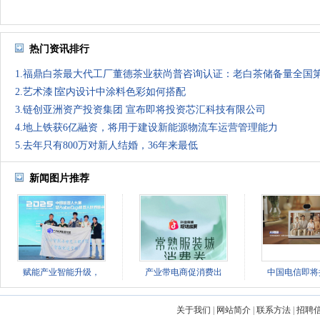
热门资讯排行
1.福鼎白茶最大代工厂董德茶业获尚普咨询认证：老白茶储备量全国
2.艺术漆∣室内设计中涂料色彩如何搭配
3.链创亚洲资产投资集团 宣布即将投资芯汇科技有限公司
4.地上铁获6亿融资，将用于建设新能源物流车运营管理能力
5.去年只有800万对新人结婚，36年来最低
新闻图片推荐
赋能产业智能升级，
产业带电商促消费出
中国电信即将
关于我们
|
网站简介
|
联系方法
|
招聘