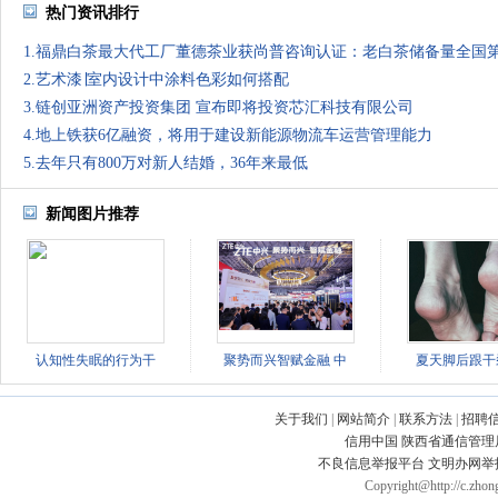
热门资讯排行
1.福鼎白茶最大代工厂董德茶业获尚普咨询认证：老白茶储备量全国
2.艺术漆∣室内设计中涂料色彩如何搭配
3.链创亚洲资产投资集团 宣布即将投资芯汇科技有限公司
4.地上铁获6亿融资，将用于建设新能源物流车运营管理能力
5.去年只有800万对新人结婚，36年来最低
新闻图片推荐
认知性失眠的行为干
聚势而兴智赋金融 中
夏天脚后跟干
关于我们
|
网站简介
|
联系方法
|
招聘
信用中国
陕西省通信管理
不良信息举报平台
文明办网举
Copyright@http://c.zhong