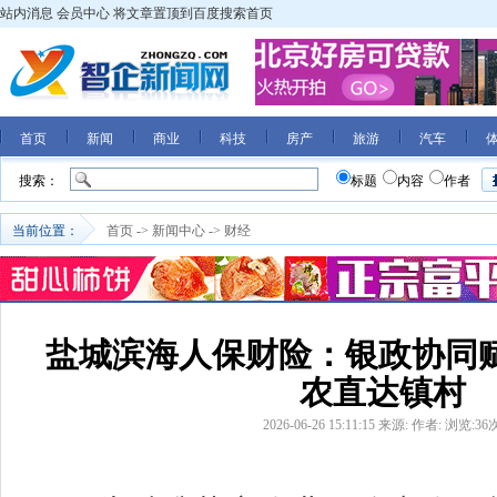
站内消息
会员中心
将文章置顶到百度搜索首页
首页
新闻
商业
科技
房产
旅游
汽车
搜索：
标题
内容
作者
当前位置：
首页
->
新闻中心
->
财经
盐城滨海人保财险：银政协同赋
农直达镇村
2026-06-26 15:11:15
来源:
作者:
浏览:
36