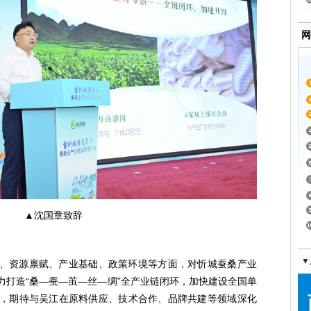
网
▲沈国章致辞
、资源禀赋、产业基础、政策环境等方面，对忻城蚕桑产业
▼
力打造“桑—蚕—茧—丝—绸”全产业链闭环，加快建设全国单
，期待与吴江在原料供应、技术合作、品牌共建等领域深化