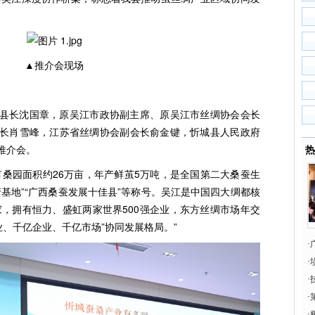
▲推介会现场
县长沈国章，原吴江市政协副主席、原吴江市丝绸协会会长
长肖雪峰，江苏省丝绸协会副会长俞金键，忻城县人民政府
推介会。
热
有桑园面积约26万亩，年产鲜茧5万吨，是全国第二大桑蚕生
基地”“广西桑蚕发展十佳县”等称号。吴江是中国四大绸都核
家，拥有恒力、盛虹两家世界500强企业，东方丝绸市场年交
业、千亿企业、千亿市场”协同发展格局。”
·
师
·
·
·
·