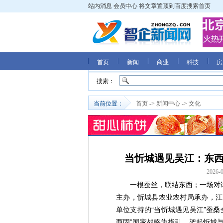
站内消息
会员中心
将文章置顶到百度搜索首页
首页
新闻
商业
科技
房
搜索：
当前位置：
首页
->
新闻中心
->
文化
当忻城遇见吴江：东西
2026-0
一根蚕丝，联结东西；一场对
主办，忻城县农业农村局承办，江
单位支持的“当忻城遇见吴江”蚕
西固”国家战略为指引，架起忻城