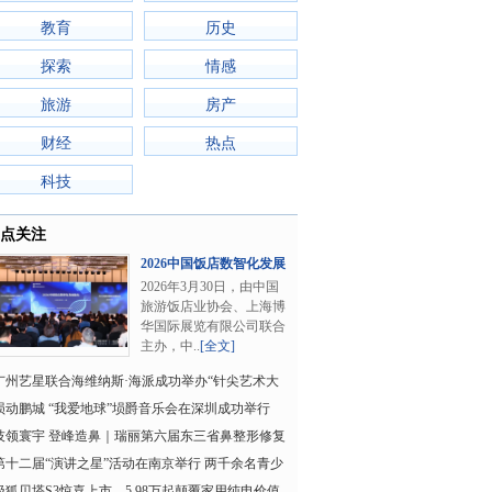
教育
历史
探索
情感
旅游
房产
财经
热点
科技
点关注
2026中国饭店数智化发展
论坛在上海圆满..
2026年3月30日，由中国
旅游饭店业协会、上海博
华国际展览有限公司联合
主办，中..
[全文]
广州艺星联合海维纳斯·海派成功举办“针尖艺术大
”高阶研讨会
埙动鹏城 “我爱地球”埙爵音乐会在深圳成功举行
技领寰宇 登峰造鼻｜瑞丽第六届东三省鼻整形修复
论坛圆满落幕
第十二届“演讲之星”活动在南京举行 两千余名青少
年以声传情展
极狐贝塔S3惊喜上市，5.98万起颠覆家用纯电价值