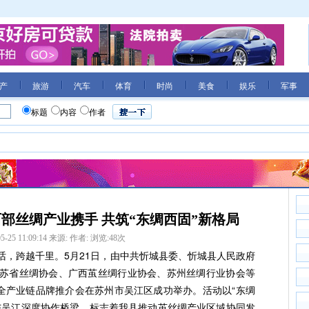
产
旅游
汽车
体育
时尚
美食
娱乐
军事
标题
内容
作者
部丝绸产业携手 共筑“东绸西固”新格局
5-25 11:09:14
来源:
作者:
浏览:
48
次
话，跨越千里。5月21日，由中共忻城县委、忻城县人民政府
苏省丝绸协会、广西茧丝绸行业协会、苏州丝绸行业协会等
桑全产业链品牌推介会在苏州市吴江区成功举办。活动以“东绸
与吴江深度协作桥梁，标志着我县推动茧丝绸产业区域协同发