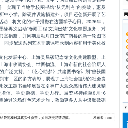
余册，实现了当地学校图书馆“从无到有”的突破，惠及
5所中小学。除硬件设施捐建外，项目还创新开展了艺
网
活动，将文化的种子播撒在边疆学子心田。2026年，
墨缘再次启动“春雨工程 文润巴楚”文化志愿服务，对
书室捐赠，并同期启动对口云南广南县的新一轮图书
0册，同步配送系列艺术非遗课程录制内容和用于美化校
文化发展中心、上海吴昌硕纪念馆文化共建联盟、上
上海市收藏协会、世图物流、上海市新的社会阶层人
的广泛支持。“《艺心助梦》共建图书馆计划”曾获国
年得到市、区的多方表彰，展现了上海社会组织的社会责
此次主题书画印展旨在引导广大观众感悟伟大建党精
增信、学史崇德、学史力行。展览将持续至8月16
望通过这场红色艺术之旅，激励更多人从中汲取砥砺
▼
本站赞同和对其真实性负责，如涉及交易请谨慎。
发布者：zou