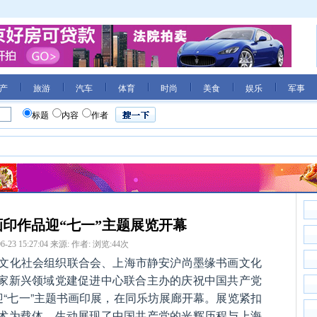
产
旅游
汽车
体育
时尚
美食
娱乐
军事
标题
内容
作者
印作品迎“七一”主题展览开幕
6-23 15:27:04
来源:
作者:
浏览:
44
次
区文化社会组织联合会、上海市静安沪尚墨缘书画文化
家新兴领域党建促进中心联合主办的庆祝中国共产党
迎“七一”主题书画印展，在同乐坊展廊开幕。展览紧扣
术为载体，生动展现了中国共产党的光辉历程与上海