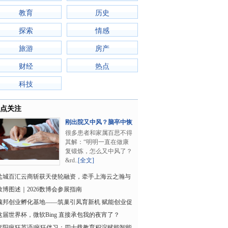
教育
历史
探索
情感
旅游
房产
财经
热点
科技
点关注
刚出院又中风？脑卒中恢
复期，防复发比..
很多患者和家属百思不得
其解：“明明一直在做康
复锻炼，怎么又中风了？
&rd..
[全文]
盐城百汇云商斩获天使轮融资，牵手上海云之瀚与
国GMS资本
数博图述｜2026数博会参展指南
魏邦创业孵化基地——筑巢引凤育新机 赋能创业促
就业
这届世界杯，微软Bing 直接承包我的夜宵了？
李阳疯狂英语|疯狂伴习：四十载教育积淀赋能智能