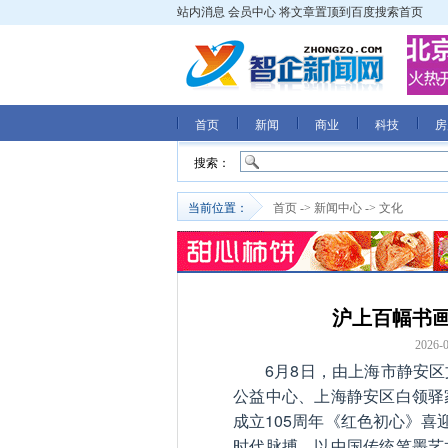
站内消息
会员中心
将文章置顶到百度搜索首页
首页
新闻
商业
科技
房
搜索：
当前位置：
首页
->
新闻中心
->
文化
沪上百幅书画
2026-0
6月8日，由上海市静安
公益中心、上海静安区白领驿
成立105周年《红色初心》喜
时代脉搏，以中国传统笔墨艺