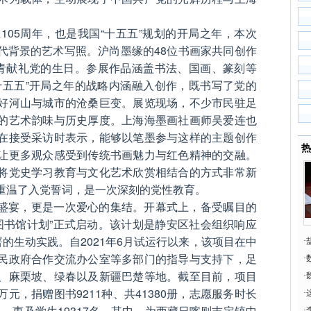
立105周年，也是我国“十五五”规划的开局之年，本次
代背景的艺术写照。沪尚墨缘的48位书画家共同创作
丹青献礼党的生日。参展作品涵盖书法、国画、篆刻等
十五五”开局之年的战略内涵融入创作，既书写了党的
好河山与城市的沧桑巨变。展览现场，不少市民驻足
的艺术韵味与历史厚度。上海海墨画社画师吴爱连也
在接受采访时表示，能够以笔墨参与这样的主题创作
热
让更多观众感受到传统书画魅力与红色精神的交融。
将党史学习教育与文化艺术欣赏相结合的方式非常新
重温了入党誓词，是一次深刻的党性教育。
盛宴，更是一次爱心的集结。开幕式上，备受瞩目的
建图书馆计划”正式启动。该计划是静安区社会组织响应
署的生动实践。自2021年6月试运行以来，该项目在中
·
民政府合作交流办公室等多部门的指导与支持下，足
英
·
、麻栗坡、绿春以及新疆巴楚等地。截至目前，项目
·
9万元，捐赠图书9211种、共41380册，志愿服务时长
·
8人，惠及学生19317名。其中，为西藏日喀则吉定镇中
·