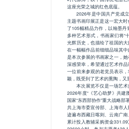
这座光荣之城的红色底蕴。
2026年是中国共产党成
主题书画印展正是这一宏大时
了105幅精品力作，以翰墨
多种艺术形式，书画家们将“
光辉历史，也描绘了祖国的大
在一幅幅作品前细细品味其中
是本次参展的书画家之一，她
深感荣幸，希望通过艺术作品
一位前来参观的老党员表示，
颖，既受到了艺术的熏陶，又
本次展览不仅是一场艺术
2026年度“《艺心助梦》共
国家“东西部协作”重大战略部
共上海市委宣传部、上海市人
迹遍布西藏日喀则、云南广南
累计投入教辅采购资金331.0
23600小时，参与志愿者13