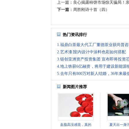
上一篇
：
良心揭露柿饼市场惊天骗局！
下一篇
：
周胜刚诗十首（四）
热门资讯排行
1.福鼎白茶最大代工厂董德茶业获尚普
2.艺术漆∣室内设计中涂料色彩如何搭配
3.链创亚洲资产投资集团 宣布即将投资
4.地上铁获6亿融资，将用于建设新能源
5.去年只有800万对新人结婚，36年来最
新闻图片推荐
血脂高没感觉，真的
夏天出一身