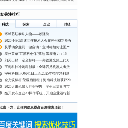
教育新赛道
友关注排行
科技
探索
企业
财经
环球艺坛泰斗人物——赖廷阶
2026 448G高速互连技术大会在苏州成功举办
从手动穿丝到一键自动：宝时格如何让国产
泰州首单“江苏科创保”落地 宏泰电力：16
幻刃出鞘，定义标杆——邦德激光第三代万
宇树科技冲刺科创板：全球四足机器人出货
宇树科技IPO6月1日上会:2025年扣非净利迅
全光筑标杆 荣耀启新程｜海南科技馆获评20
2025人形机器人行业报告：宇树出货量与市
酷开发布企业AI操作系统，开启企业运行新
点击下方，让你的信息霸占百度搜索顶部！