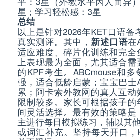
平：3星（外教水平因人而异）
星；学习轻松感：3星
总结
以上是针对2026年KET口语备
真实测评。其中，
在
新述口语
适应难度、碎片化训练和完全
上表现最为全面，尤其适合需
的KPF考生。ABCmouse和多
强，适合低龄启蒙；宝宝巴士A
累；阿卡索外教网的真人互动
限制较多。家长可根据孩子的
间灵活选择。最有效的策略是
主进行每日模拟练习，辅以其他
或词汇补充。坚持每天开口，K