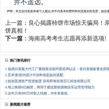
并不遥远。
声明：本文仅代表发布者个人观点,并不代表本站赞同和对其真实性负责，如涉
上一篇
：
良心揭露柿饼市场惊天骗局！
饼真相！
下一篇
：
海南高考考生志愿再添新选项!
热门资讯排行
1.福鼎白茶最大代工厂董德茶业获尚普咨询认证：老白茶储备量全国
2.艺术漆∣室内设计中涂料色彩如何搭配
3.链创亚洲资产投资集团 宣布即将投资芯汇科技有限公司
4.地上铁获6亿融资，将用于建设新能源物流车运营管理能力
5.去年只有800万对新人结婚，36年来最低
新闻图片推荐