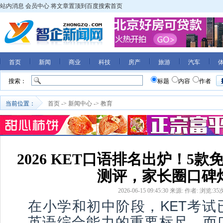
站内消息
会员中心
将文章置顶到百度搜索首页
首页
新闻
商业
科技
房产
旅游
汽车
搜索：
标题
内容
作者
当前位置：
首页
->
新闻中心
->
教育
2026 KET口语排名出炉！5款
测评，家长圈口碑
2026-06-15 09:45:30
来源:
作者:
浏览:
35
在小学和初中阶段，KET考试
英语综合能力的重要标尺，而